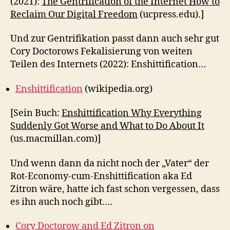
(2021):
The Gentrification of the Internet How to
Reclaim Our Digital Freedom
(ucpress.edu).]
Und zur Gentrifikation passt dann auch sehr gut
Cory Doctorows Fekalisierung von weiten
Teilen des Internets (2022): Enshittification…
Enshittification
(wikipedia.org)
[Sein Buch:
Enshittification Why Everything
Suddenly Got Worse and What to Do About It
(us.macmillan.com)]
Und wenn dann da nicht noch der „Vater“ der
Rot-Economy-cum-Enshittification aka Ed
Zitron wäre, hatte ich fast schon vergessen, dass
es ihn auch noch gibt….
Cory Doctorow and Ed Zitron on