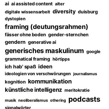
ai
ai assisted content
alter
diversity
duisburg
digitale wissensarbeit
dystopien
framing (deutungsrahmen)
fässer ohne boden
gender-sternchen
gendern
generative ai
generisches maskulinum
google
grammatical framing
hörtipps
ideen
ich hab' spaß
ideologien von verschwörungen
journalismus
kommunikation
kognition
künstliche intelligenz
meritokratie
podcasts
musik
neoliberalismus
othering
signalwörter