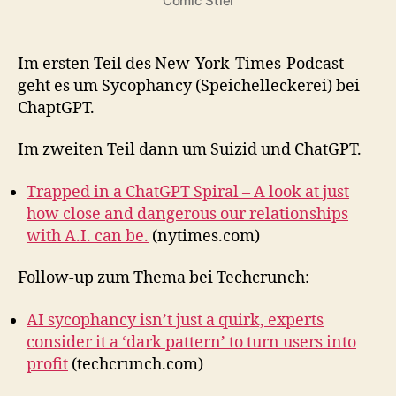
Comic Stiel
Im ersten Teil des New-York-Times-Podcast
geht es um Sycophancy (Speichelleckerei) bei
ChaptGPT.
Im zweiten Teil dann um Suizid und ChatGPT.
Trapped in a ChatGPT Spiral – A look at just
how close and dangerous our relationships
with A.I. can be.
(nytimes.com)
Follow-up zum Thema bei Techcrunch:
AI sycophancy isn’t just a quirk, experts
consider it a ‘dark pattern’ to turn users into
profit
(techcrunch.com)