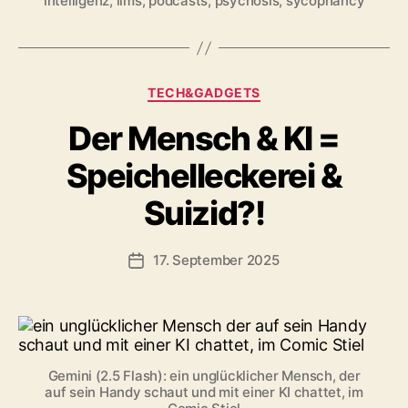
intelligenz
,
llms
,
podcasts
,
psychosis
,
sycophancy
Kategorien
TECH&GADGETS
Der Mensch & KI =
Speichelleckerei &
Suizid?!
17. September 2025
Veröffentlichungsdatum
Gemini (2.5 Flash): ein unglücklicher Mensch, der
auf sein Handy schaut und mit einer KI chattet, im