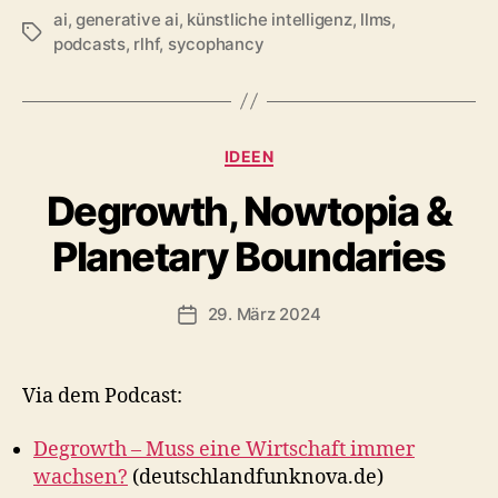
ai
,
generative ai
,
künstliche intelligenz
,
llms
,
Schlagwörter
podcasts
,
rlhf
,
sycophancy
Kategorien
IDEEN
Degrowth, Nowtopia &
Planetary Boundaries
29. März 2024
Veröffentlichungsdatum
Via dem Podcast:
Degrowth – Muss eine Wirtschaft immer
wachsen?
(deutschlandfunknova.de)