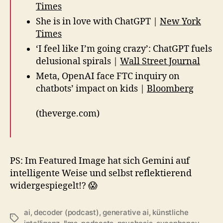
Times
She is in love with ChatGPT |
New York
Times
‘I feel like I’m going crazy’: ChatGPT fuels
delusional spirals |
Wall Street Journal
Meta, OpenAI face FTC inquiry on
chatbots’ impact on kids |
Bloomberg
(theverge.com)
PS: Im Featured Image hat sich Gemini auf
intelligente Weise und selbst reflektierend
widergespiegelt!? 😱
ai
,
decoder (podcast)
,
generative ai
,
künstliche
Schlagwörter