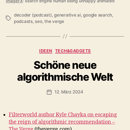
ImageFX
: search engine human being unhappy animated
decoder (podcast)
,
generative ai
,
google search
,
Schlagwörter
podcasts
,
seo
,
the verge
Kategorien
IDEEN
TECH&GADGETS
Schöne neue
algorithmische Welt
12. März 2024
Veröffentlichungsdatum
Filterworld author Kyle Chayka on escaping
the reign of algorithmic recommendation –
The Verge
(theverge.com)