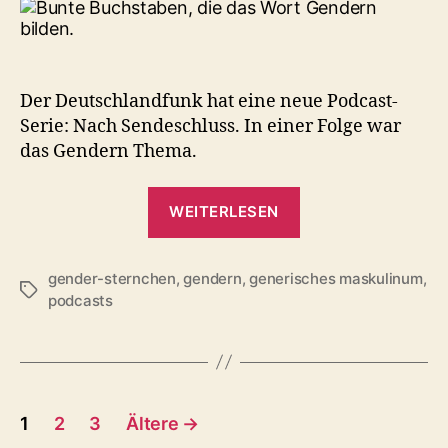
Der Deutschlandfunk hat eine neue Podcast-
Serie: Nach Sendeschluss. In einer Folge war
das Gendern Thema.
„Nach
WEITERLESEN
Redaktionsschlus
&
gender-sternchen
,
gendern
,
generisches maskulinum
Gendern“
,
Schlagwörter
podcasts
Seitennummerierung
1
2
3
Ältere
→
der