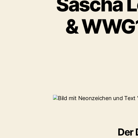
Sascha L
& WWG1
Der 