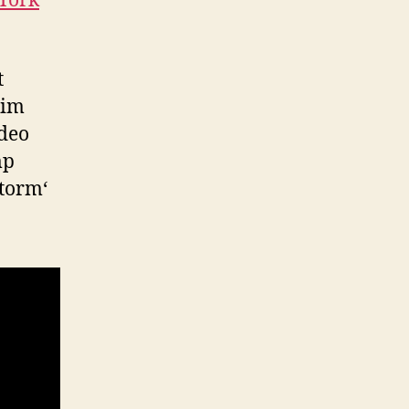
 York
t
 im
ideo
mp
storm‘