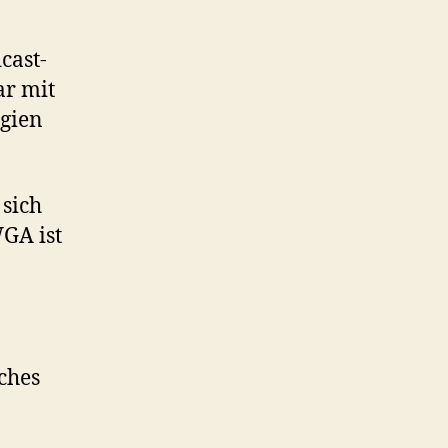
cast-
ar mit
gien
 sich
GA ist
ches