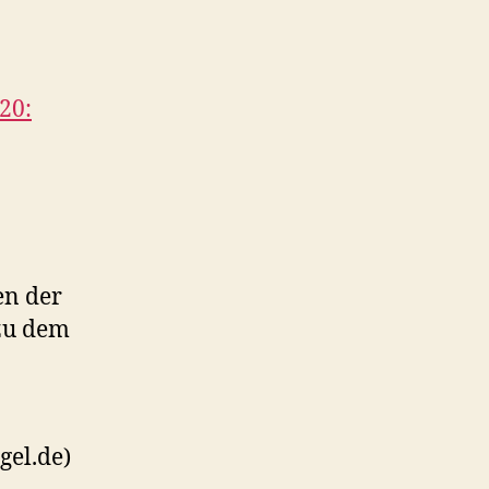
20:
en der
zu dem
gel.de)