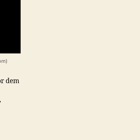
com)
or dem
,