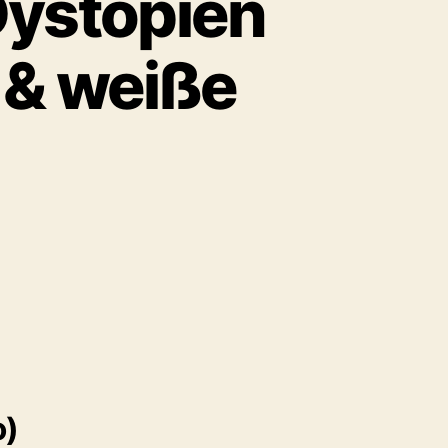
Dystopien
& weiße
o)