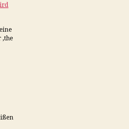
ird
eine
 ‚the
eißen