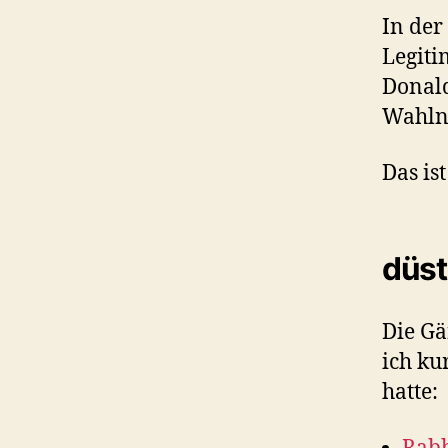
In der
Legiti
Donald
Wahlni
Das is
düst
Die Gä
ich ku
hatte: