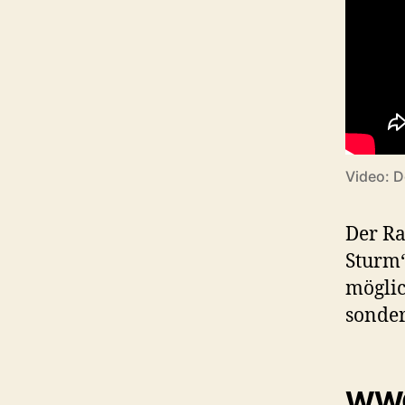
Video: D
Der Ra
Sturm‘
mögli
sonde
WWG