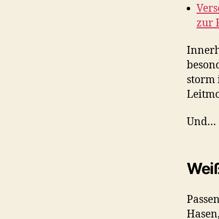
Ver
zur 
Innerh
besond
storm 
Leitmo
Und…
Wei
Passen
Hasen,