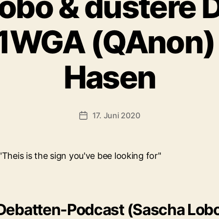
obo & düstere 
WGA (QAnon) 
Hasen
17. Juni 2020
Veröffentlichungsdatum
Debatten-Podcast (Sascha Lob