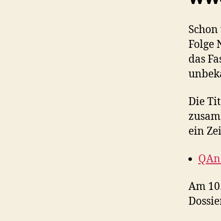
Schon 
Folge 
das F
unbek
Die Ti
zusam
ein Ze
QAn
Am 10.
Dossie