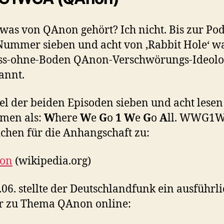
was von QAnon gehört? Ich nicht. Bis zur Pod
Nummer sieben und acht von ‚Rabbit Hole‘ w
ass-ohne-Boden QAnon-Verschwörungs-Ideolo
annt.
tel der beiden Episoden sieben und acht lesen
men als:
W
here
W
e
G
o
1
W
e
G
o
A
ll. WWG1W
ichen für die Anhangschaft zu:
on
(wikipedia.org)
06. stellte der Deutschlandfunk ein ausführli
r zu Thema QAnon online: