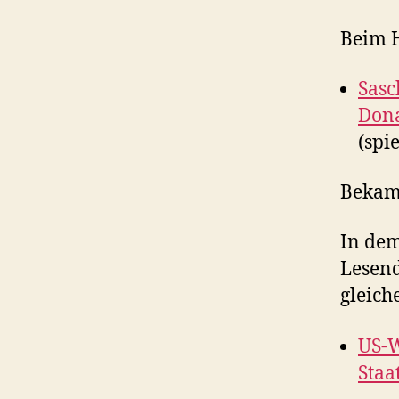
Beim 
Sasc
Dona
(spi
Bekam 
In dem
Lesen
gleiche
US-W
Staa