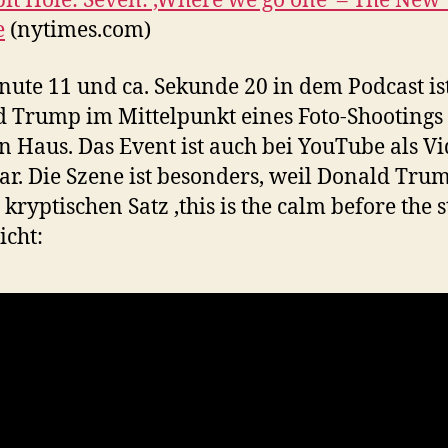
it Hole:
S
even: ‚Where we go one‘ – The New
e
(nytimes.com)
nute 11 und ca. Sekunde 20 in dem Podcast is
 Trump im Mittelpunkt eines Foto-Shootings
 Haus. Das Event ist auch bei YouTube als V
ar. Die Szene ist besonders, weil Donald Tru
 kryptischen Satz ‚this is the calm before the 
icht: