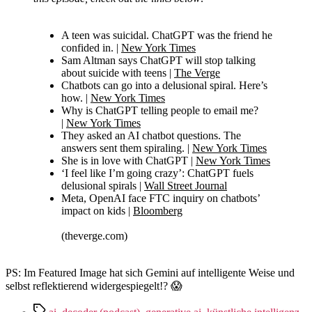
A teen was suicidal. ChatGPT was the friend he
confided in. |
New York Times
Sam Altman says ChatGPT will stop talking
about suicide with teens |
The Verge
Chatbots can go into a delusional spiral. Here’s
how. |
New York Times
Why is ChatGPT telling people to email me?
|
New York Times
They asked an AI chatbot questions. The
answers sent them spiraling. |
New York Times
She is in love with ChatGPT |
New York Times
‘I feel like I’m going crazy’: ChatGPT fuels
delusional spirals |
Wall Street Journal
Meta, OpenAI face FTC inquiry on chatbots’
impact on kids |
Bloomberg
(theverge.com)
PS: Im Featured Image hat sich Gemini auf intelligente Weise und
selbst reflektierend widergespiegelt!? 😱
Schlagwörter