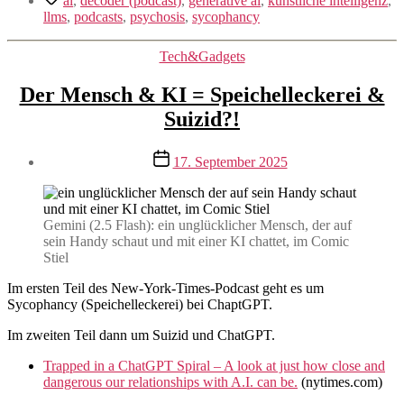
ai
,
decoder (podcast)
,
generative ai
,
künstliche intelligenz
,
llms
,
podcasts
,
psychosis
,
sycophancy
Kategorien
Tech&Gadgets
Der Mensch & KI = Speichelleckerei &
Suizid?!
Veröffentlichungsdatum
17. September 2025
Gemini (2.5 Flash): ein unglücklicher Mensch, der auf
sein Handy schaut und mit einer KI chattet, im Comic
Stiel
Im ersten Teil des New-York-Times-Podcast geht es um
Sycophancy (Speichelleckerei) bei ChaptGPT.
Im zweiten Teil dann um Suizid und ChatGPT.
Trapped in a ChatGPT Spiral – A look at just how close and
dangerous our relationships with A.I. can be.
(nytimes.com)