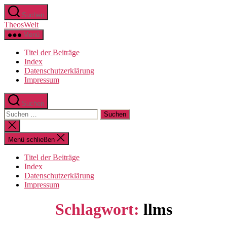
Zum
Suchen
Inhalt
TheosWelt
springen
Menü
Titel der Beiträge
Index
Datenschutzerklärung
Impressum
Suchen
Suchen
nach:
Suche
schließen
Menü schließen
Titel der Beiträge
Index
Datenschutzerklärung
Impressum
Schlagwort:
llms