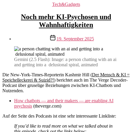
Kategorien
Tech&Gadgets
Noch mehr KI-Psychosen und
Wahnhaftigkeiten
Veröffentlichungsdatum
19. September 2025
Gemini (2.5 Flash): Image: a person chatting with an ai
and getting into a delusional spiral, animated
Die New-York-Times-Reporterin Kashmir Hill (
Der Mensch & KI =
Speichelleckerei & Suizid?!
) berichtet auch im The Verge Decoder-
Podcast über gruselige Beziehungen zwischen KI-Chatbots und
Nutzenden.
How chatbots — and their makers — are enabling AI
psychosis
(theverge.com)
Auf der Seite des Podcasts ist eine sehr interessante Linkliste:
If you’d like to read more on what we talked about in
this episode, check out the links below: