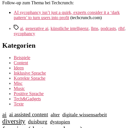
Follow-up zum Thema bei Techcrunch:
AI sycophancy isn’t just a quirk, experts consider it a ‘dark
pattern’ to turn users into profit
(techcrunch.com)
Schlagwörter
ai
,
generative ai
,
künstliche intelligenz
,
llms
,
podcasts
,
rlhf
,
sycophancy
Kategorien
Beispiele
Content
Ideen
Inklusive Sprache
Korrekte Sprache
Misc
Music
Positive Sprache
Tech&Gadgets
Texte
ai
ai assisted content
alter
digitale wissensarbeit
diversity
duisburg
dystopien