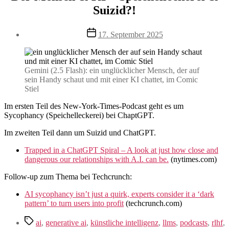
Suizid?!
Veröffentlichungsdatum
17. September 2025
Gemini (2.5 Flash): ein unglücklicher Mensch, der auf
sein Handy schaut und mit einer KI chattet, im Comic
Stiel
Im ersten Teil des New-York-Times-Podcast geht es um
Sycophancy (Speichelleckerei) bei ChaptGPT.
Im zweiten Teil dann um Suizid und ChatGPT.
Trapped in a ChatGPT Spiral – A look at just how close and
dangerous our relationships with A.I. can be.
(nytimes.com)
Follow-up zum Thema bei Techcrunch:
AI sycophancy isn’t just a quirk, experts consider it a ‘dark
pattern’ to turn users into profit
(techcrunch.com)
Schlagwörter
ai
,
generative ai
,
künstliche intelligenz
,
llms
,
podcasts
,
rlhf
,