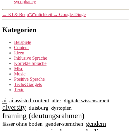
sycophancy
←
KI & Bequ“ä“mlichkeit
→
Google-Dinge
Kategorien
Beispiele
Content
Ideen
Inklusive Sprache
Korrekte Sprache
Misc
Music
Positive Sprache
Tech&Gadgets
Texte
ai
ai assisted content
alter
digitale wissensarbeit
diversity
duisburg
dystopien
framing (deutungsrahmen)
gendern
fässer ohne boden
gender-sternchen