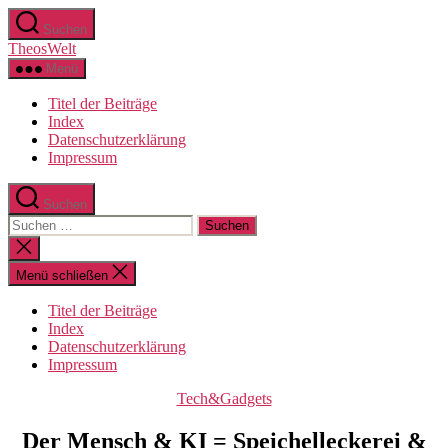
Zum
Suchen
Inhalt
TheosWelt
springen
Menü
Titel der Beiträge
Index
Datenschutzerklärung
Impressum
Suchen
Suchen
nach:
Suche
schließen
Menü schließen
Titel der Beiträge
Index
Datenschutzerklärung
Impressum
Kategorien
Tech&Gadgets
Der Mensch & KI = Speichelleckerei &