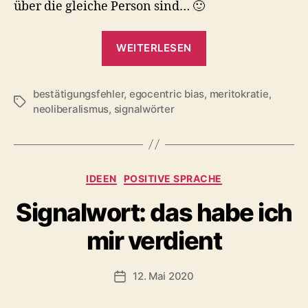
über die gleiche Person sind… 🙂
„Meritokratie:
WEITERLESEN
humility
(Bescheidenheit)
bestätigungsfehler
,
egocentric bias
,
&
meritokratie
,
Schlagwörter
neoliberalismus
,
signalwörter
Veritasium“
Kategorien
IDEEN
POSITIVE SPRACHE
Signalwort: das habe ich
mir verdient
12. Mai 2020
Veröffentlichungsdatum