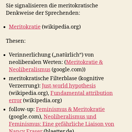
Sie signalisieren die meritokratische
Denkweise der Sprechenden:
Meritokratie
(wikipedia.org)
Thesen:
Verinnerlichung („natürlich“) von
neoliberalen Werten: (
Meritokratie &
Neoliberalismus
(google.com))
meritokratische Filterblase (kognitive
Verzerrung):
Just-world hypothesis
(wikipedia.org),
Fundamental attribution
error
(wikipedia.org)
follow-up:
Feminismus & Meritokratie
(google.com),
Neoliberalismus und
Feminismus: Eine gefährliche Liaison von
Nancy Fraser
(blaetter.de)