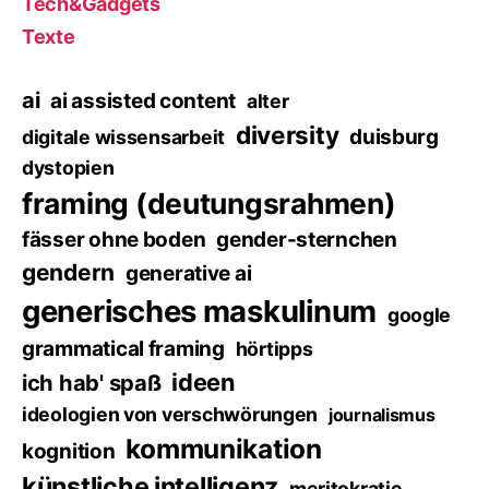
Tech&Gadgets
Texte
ai
ai assisted content
alter
diversity
duisburg
digitale wissensarbeit
dystopien
framing (deutungsrahmen)
fässer ohne boden
gender-sternchen
gendern
generative ai
generisches maskulinum
google
grammatical framing
hörtipps
ideen
ich hab' spaß
ideologien von verschwörungen
journalismus
kommunikation
kognition
künstliche intelligenz
meritokratie