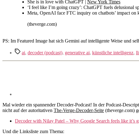
She is in love with ChatGPT |
New York Times
‘I feel like I’m going crazy’: ChatGPT fuels delusional sp
Meta, OpenAI face FTC inquiry on chatbots’ impact on k
(theverge.com)
PS: Im Featured Image hat sich Gemini auf intelligente Weise und selb
Schlagwörter
ai
,
decoder (podcast)
,
generative ai
,
künstliche intelligenz
,
l
Mal wieder ein spannender Decoder-Podcast! In der Podcast-Descript
nicht auf der autoritativen
The-Verge-Decoder-Seite
(theverge.com) gel
Decoder with Nilay Patel – Why Google Search feels like it’s 
Und die Linksliste zum Thema: