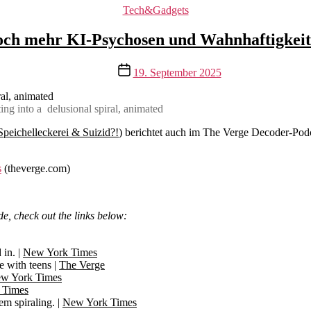
Kategorien
Tech&Gadgets
ch mehr KI-Psychosen und Wahnhaftigkei
Veröffentlichungsdatum
19. September 2025
ing into a delusional spiral, animated
peichelleckerei & Suizid?!
) berichtet auch im The Verge Decoder-Pod
s
(theverge.com)
de, check out the links below:
 in. |
New York Times
 with teens |
The Verge
w York Times
 Times
m spiraling. |
New York Times