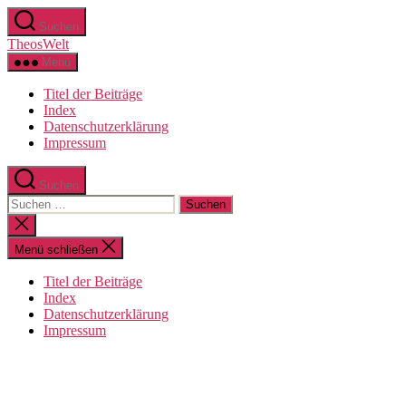
Zum
Suchen
Inhalt
TheosWelt
springen
Menü
Titel der Beiträge
Index
Datenschutzerklärung
Impressum
Suchen
Suchen
nach:
Suche
schließen
Menü schließen
Titel der Beiträge
Index
Datenschutzerklärung
Impressum