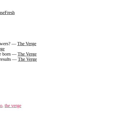
seFresh
nswers? —
The Verge
rge
 be born —
The Verge
 results —
The Verge
eo
,
the verge