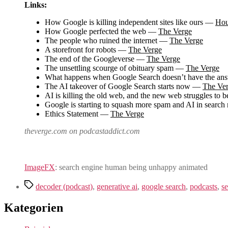
Links:
How Google is killing independent sites like ours —
Hou
How Google perfected the web —
The Verge
The people who ruined the internet —
The Verge
A storefront for robots —
The Verge
The end of the Googleverse —
The Verge
The unsettling scourge of obituary spam —
The Verge
What happens when Google Search doesn’t have the a
The AI takeover of Google Search starts now —
The Ve
AI is killing the old web, and the new web struggles to
Google is starting to squash more spam and AI in search
Ethics Statement —
The Verge
theverge.com on podcastaddict.com
ImageFX
: search engine human being unhappy animated
Schlagwörter
decoder (podcast)
,
generative ai
,
google search
,
podcasts
,
s
Kategorien