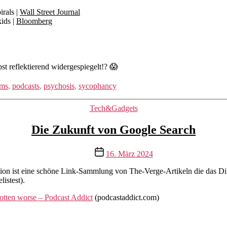
irals |
Wall Street Journal
ids |
Bloomberg
st reflektierend widergespiegelt!? 😱
lms
,
podcasts
,
psychosis
,
sycophancy
Kategorien
Tech&Gadgets
Die Zukunft von Google Search
Veröffentlichungsdatum
16. März 2024
ion ist eine schöne Link-Sammlung von The-Verge-Artikeln die das Di
istest).
gotten worse – Podcast Addict
(podcastaddict.com)