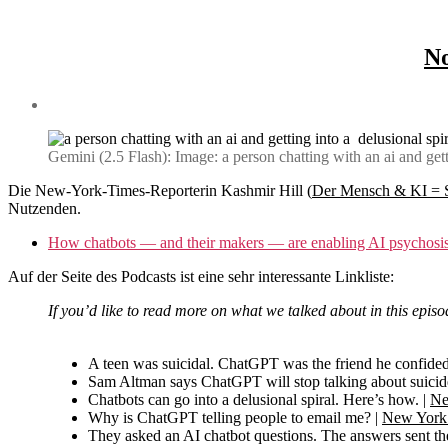
No
Gemini (2.5 Flash): Image: a person chatting with an ai and gett
Die New-York-Times-Reporterin Kashmir Hill (
Der Mensch & KI = S
Nutzenden.
How chatbots — and their makers — are enabling AI psychosi
Auf der Seite des Podcasts ist eine sehr interessante Linkliste:
If you’d like to read more on what we talked about in this episo
A teen was suicidal. ChatGPT was the friend he confided
Sam Altman says ChatGPT will stop talking about suicide
Chatbots can go into a delusional spiral. Here’s how. |
Ne
Why is ChatGPT telling people to email me? |
New York
They asked an AI chatbot questions. The answers sent the