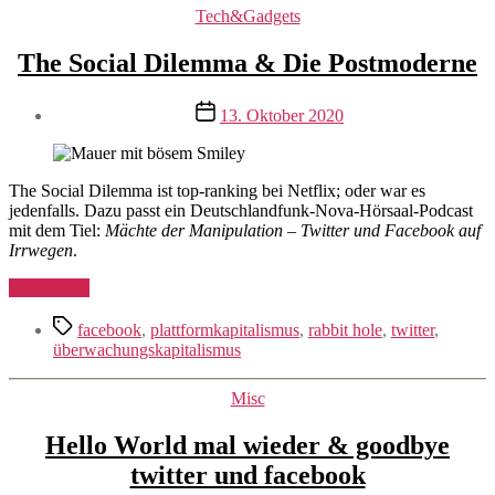
Kategorien
Tech&Gadgets
The Social Dilemma & Die Postmoderne
Veröffentlichungsdatum
13. Oktober 2020
The Social Dilemma ist top-ranking bei Netflix; oder war es
jedenfalls. Dazu passt ein Deutschlandfunk-Nova-Hörsaal-Podcast
mit dem Tiel:
Mächte der Manipulation – Twitter und Facebook auf
Irrwegen
.
„The
Weiterlesen
Social
Schlagwörter
Dilemma
facebook
,
plattformkapitalismus
,
rabbit hole
,
twitter
,
&
überwachungskapitalismus
Die
Postmoderne“
Kategorien
Misc
Hello World mal wieder & goodbye
twitter und facebook