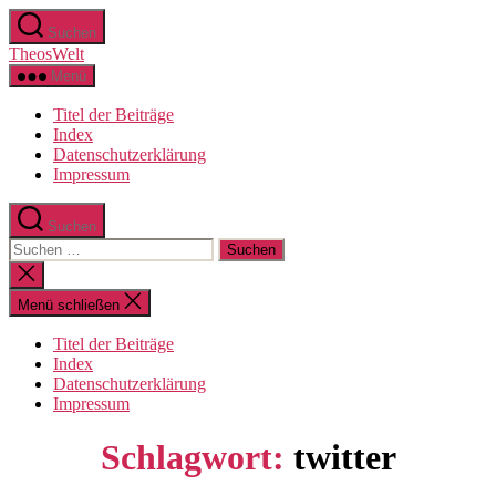
Zum
Suchen
Inhalt
TheosWelt
springen
Menü
Titel der Beiträge
Index
Datenschutzerklärung
Impressum
Suchen
Suchen
nach:
Suche
schließen
Menü schließen
Titel der Beiträge
Index
Datenschutzerklärung
Impressum
Schlagwort:
twitter