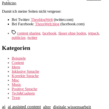
Publicize
.
Damit ich meine Seiten nicht vergesse:
Bei Twitter:
TheoblogWelt
(twitter.com)
Bei Facebook:
TheosWelt.blog
(facebook.com)
Schlagwörter
content sharing
,
facebook
,
fässer ohne boden
,
jetpack
,
publicize
,
twitter
Kategorien
Beispiele
Content
Ideen
Inklusive Sprache
Korrekte Sprache
Misc
Music
Positive Sprache
Tech&Gadgets
Texte
ai
ai assisted content
alter
digitale wissensarbeit