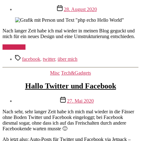
Veröffentlichungsdatum
28. August 2020
Nach langer Zeit habe ich mal wieder in meinen Blog geguckt und
mich für ein neues Design und eine Umstrukturierung entschieden.
„Hello
Weiterlesen
World
Schlagwörter
mal
facebook
,
twitter
,
über mich
wieder
&
Kategorien
Misc
Tech&Gadgets
goodbye
twitter
Hallo Twitter und Facebook
und
facebook“
Veröffentlichungsdatum
27. Mai 2020
Nach sehr, sehr langer Zeit habe ich mich mal wieder in die Fässer
ohne Boden Twitter und Facebook eingeloggt; bei Facebook
diesmal sogar, ohne dass ich auf das Freischalten durch andere
Facebookende warten musste 🙂
Ab jetzt also: Auto-Posts für Twitter und Facebook via
Jetpack –