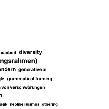
diversity
nsarbeit
ungsrahmen)
endern
generative ai
grammatical framing
le
n von verschwörungen
n
usik
neoliberalismus
othering