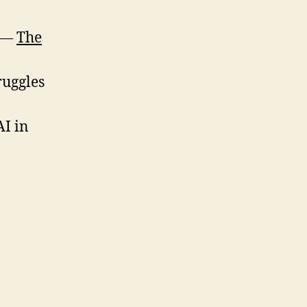
w —
The
ruggles
AI in