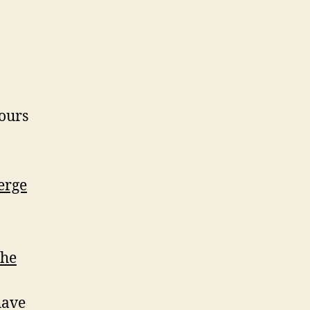
 ours
erge
he
have