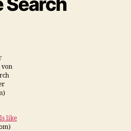
e Search
r
g von
rch
er
m)
s like
com)