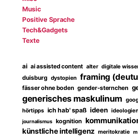
Music
Positive Sprache
Tech&Gadgets
Texte
ai
ai assisted content
alter
digitale wisse
framing (deut
duisburg
dystopien
g
fässer ohne boden
gender-sternchen
generisches maskulinum
goog
ideen
ich hab' spaß
hörtipps
ideologie
kommunikatio
kognition
journalismus
künstliche intelligenz
meritokratie
m