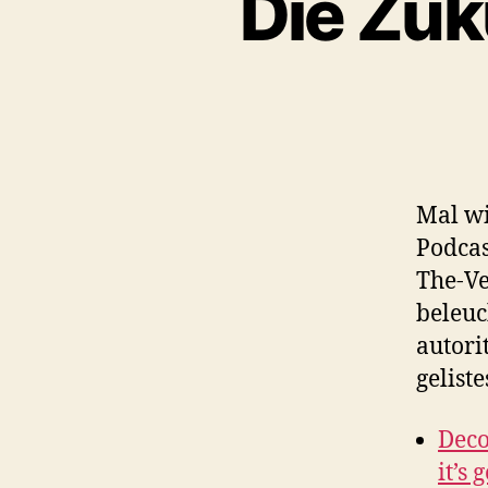
Die Zuk
Mal wi
Podcas
The-Ve
beleuc
autori
geliste
Deco
it’s