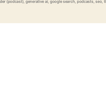
der (podcast)
,
generative ai
,
google search
,
podcasts
,
seo
,
t
rter