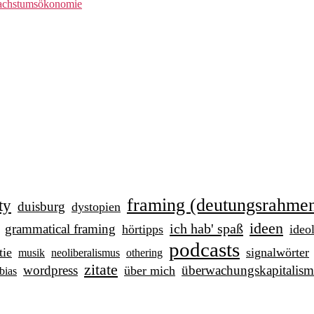
achstumsökonomie
framing (deutungsrahme
ty
duisburg
dystopien
ideen
ich hab' spaß
grammatical framing
hörtipps
ideo
podcasts
tie
signalwörter
musik
neoliberalismus
othering
zitate
wordpress
überwachungskapitalism
über mich
bias