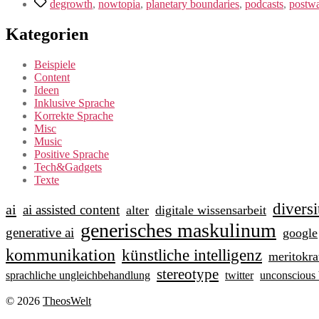
Schlagwörter
degrowth
,
nowtopia
,
planetary boundaries
,
podcasts
,
postw
Kategorien
Beispiele
Content
Ideen
Inklusive Sprache
Korrekte Sprache
Misc
Music
Positive Sprache
Tech&Gadgets
Texte
diversi
ai
ai assisted content
alter
digitale wissensarbeit
generisches maskulinum
generative ai
google
kommunikation
künstliche intelligenz
meritokra
stereotype
sprachliche ungleichbehandlung
twitter
unconscious 
© 2026
TheosWelt