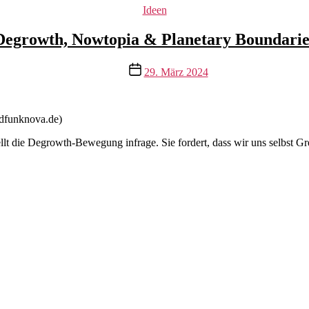
Kategorien
Ideen
Degrowth, Nowtopia & Planetary Boundarie
Veröffentlichungsdatum
29. März 2024
dfunknova.de)
lt die Degrowth-Bewegung infrage. Sie fordert, dass wir uns selbst Gr