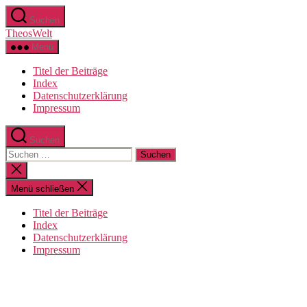
Zum
Suchen
Inhalt
TheosWelt
springen
Menü
Titel der Beiträge
Index
Datenschutzerklärung
Impressum
Suchen
Suchen
nach:
Suche
schließen
Menü schließen
Titel der Beiträge
Index
Datenschutzerklärung
Impressum