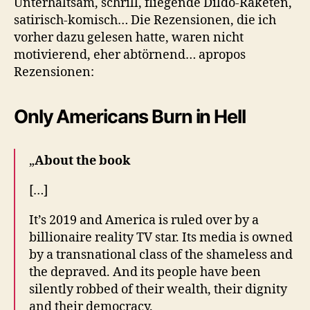
Unterhaltsam, schrill, fliegende Dildo-Raketen,
satirisch-komisch… Die Rezensionen, die ich
vorher dazu gelesen hatte, waren nicht
motivierend, eher abtörnend… apropos
Rezensionen:
Only Americans Burn in Hell
„
About the book
[…]
It’s 2019 and America is ruled over by a
billionaire reality TV star. Its media is owned
by a transnational class of the shameless and
the depraved. And its people have been
silently robbed of their wealth, their dignity
and their democracy.