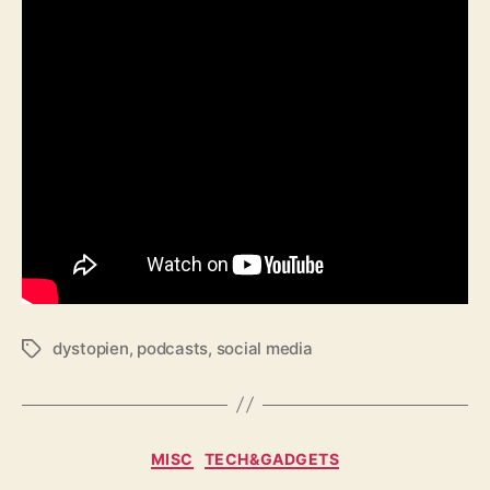
dystopien
,
podcasts
,
social media
Schlagwörter
Kategorien
MISC
TECH&GADGETS