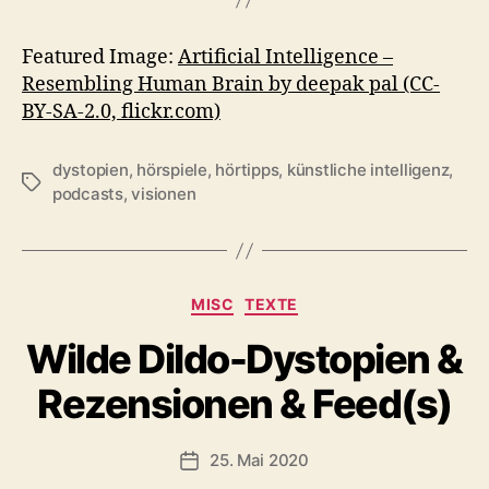
Featured Image:
Artificial Intelligence –
Resembling Human Brain by deepak pal (CC-
BY-SA-2.0, flickr.com)
dystopien
,
hörspiele
,
hörtipps
,
künstliche intelligenz
,
Schlagwörter
podcasts
,
visionen
Kategorien
MISC
TEXTE
Wilde Dildo-Dystopien &
Rezensionen & Feed(s)
25. Mai 2020
Veröffentlichungsdatum