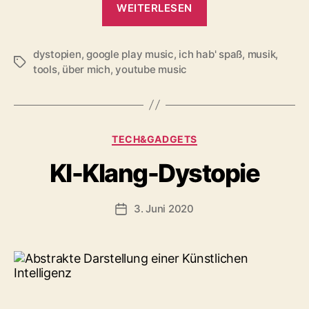
WEITERLESEN
musikalische
Souveränität
dystopien
,
google play music
,
ich hab' spaß
&
,
musik
,
Schlagwörter
tools
,
über mich
,
youtube music
80er
mich
&
Gorleben“
Kategorien
TECH&GADGETS
KI-Klang-Dystopie
3. Juni 2020
Veröffentlichungsdatum