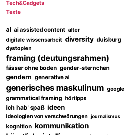
Tech&Gadgets
Texte
ai
ai assisted content
alter
diversity
duisburg
digitale wissensarbeit
dystopien
framing (deutungsrahmen)
fässer ohne boden
gender-sternchen
gendern
generative ai
generisches maskulinum
google
grammatical framing
hörtipps
ideen
ich hab' spaß
ideologien von verschwörungen
journalismus
kommunikation
kognition