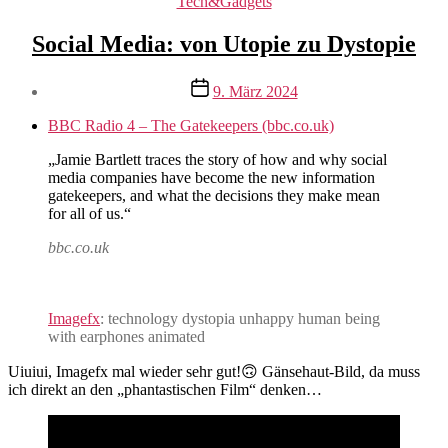
Kategorien
Tech&Gadgets
Social Media: von Utopie zu Dystopie
Veröffentlichungsdatum
9. März 2024
BBC Radio 4 – The Gatekeepers (bbc.co.uk)
„Jamie Bartlett traces the story of how and why social
media companies have become the new information
gatekeepers, and what the decisions they make mean
for all of us.“
bbc.co.uk
Imagefx
: technology dystopia unhappy human being
with earphones animated
Uiuiui, Imagefx mal wieder sehr gut!🙃 Gänsehaut-Bild, da muss
ich direkt an den „phantastischen Film“ denken…