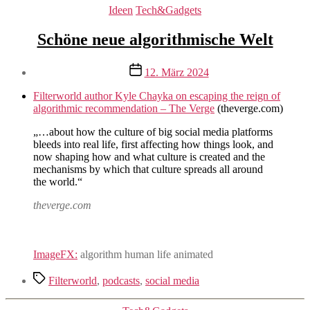
Kategorien
Ideen
Tech&Gadgets
Schöne neue algorithmische Welt
Veröffentlichungsdatum
12. März 2024
Filterworld author Kyle Chayka on escaping the reign of
algorithmic recommendation – The Verge
(theverge.com)
„…about how the culture of big social media platforms
bleeds into real life, first affecting how things look, and
now shaping how and what culture is created and the
mechanisms by which that culture spreads all around
the world.“
theverge.com
ImageFX:
algorithm human life animated
Schlagwörter
Filterworld
,
podcasts
,
social media