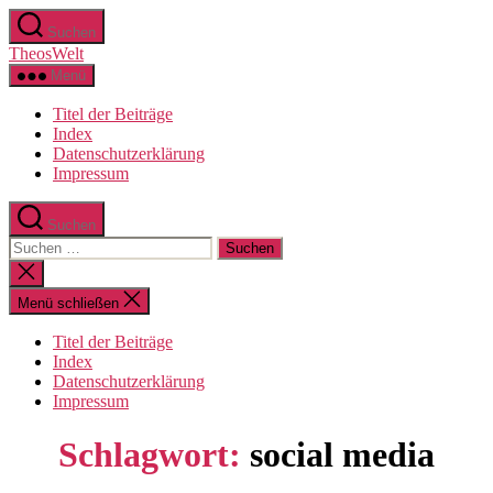
Zum
Suchen
Inhalt
TheosWelt
springen
Menü
Titel der Beiträge
Index
Datenschutzerklärung
Impressum
Suchen
Suchen
nach:
Suche
schließen
Menü schließen
Titel der Beiträge
Index
Datenschutzerklärung
Impressum
Schlagwort:
social media