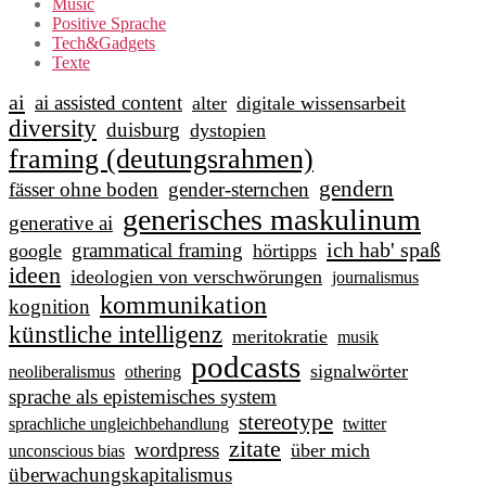
Music
Positive Sprache
Tech&Gadgets
Texte
ai
ai assisted content
alter
digitale wissensarbeit
diversity
duisburg
dystopien
framing (deutungsrahmen)
gendern
fässer ohne boden
gender-sternchen
generisches maskulinum
generative ai
ich hab' spaß
grammatical framing
google
hörtipps
ideen
ideologien von verschwörungen
journalismus
kommunikation
kognition
künstliche intelligenz
meritokratie
musik
podcasts
signalwörter
neoliberalismus
othering
sprache als epistemisches system
stereotype
sprachliche ungleichbehandlung
twitter
zitate
wordpress
über mich
unconscious bias
überwachungskapitalismus