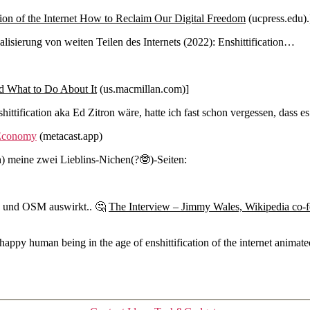
tion of the Internet How to Reclaim Our Digital Freedom
(ucpress.edu).
isierung von weiten Teilen des Internets (2022): Enshittification…
d What to Do About It
(us.macmillan.com)]
ification aka Ed Zitron wäre, hatte ich fast schon vergessen, dass e
 Economy
(metacast.app)
h) meine zwei Lieblins-Nichen(?🤓)-Seiten:
ia und OSM auswirkt.. 🤔
The Interview – Jimmy Wales, Wikipedia co-fou