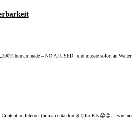
erbarkeit
nt“, „100% human made – NO AI USED“ und musste sofort an Walter
em Content im Internet (human data drought) für KIs 😱😉… wie hier