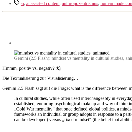
Schlagwörter
ai
,
ai assisted content
,
anthropozentrismus
,
human made con
Gemini (2.5 Flash): mindset vs mentality in cultural studies, an
Hmmm, positiv vs. negativ? 🤔
Die Textualisierung zur Visualisierung…
Gemini 2.5 Flash sagt auf die Frage: what is the difference between mi
In cultural studies, while often used interchangeably in everyd
established, enduring psychological makeup and way of thinking o
„Cold War mentality“ that once defined global politics, a mindse
frameworks an individual or group adopts in response to a particul
can be developed) versus „fixed mindset“ (the belief that abilit