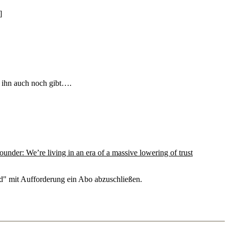
]
s ihn auch noch gibt….
nder: We’re living in an era of a massive lowering of trust