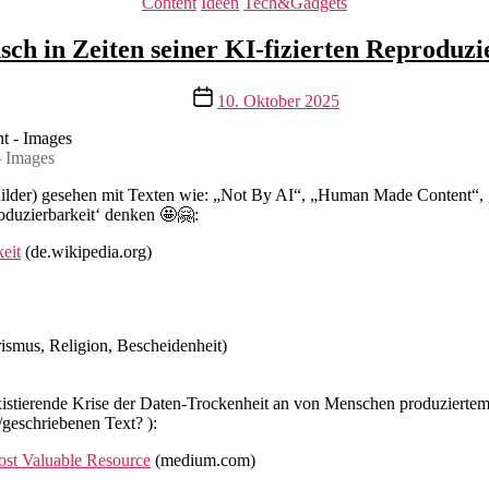
Kategorien
Content
Ideen
Tech&Gadgets
ch in Zeiten seiner KI-fizierten Reproduzi
Veröffentlichungsdatum
10. Oktober 2025
- Images
, Schilder) gesehen mit Texten wie: „Not By AI“, „Human Made Conte
oduzierbarkeit‘ denken 🤩🤗:
eit
(de.wikipedia.org)
rismus, Religion, Bescheidenheit)
-existierende Krise der Daten-Trockenheit an von Menschen produziert
geschriebenen Text? ):
st Valuable Resource
(medium.com)