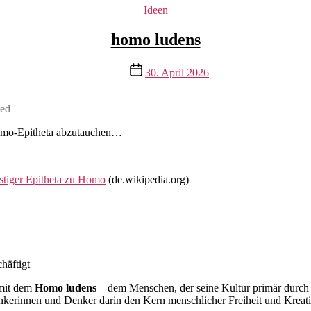
Kategorien
Ideen
homo ludens
Veröffentlichungsdatum
30. April 2026
ted
Homo-Epitheta abzutauchen…
stiger Epitheta zu Homo
(de.wikipedia.org)
häftigt
 mit dem
Homo ludens
– dem Menschen, der seine Kultur primär durch d
enkerinnen und Denker darin den Kern menschlicher Freiheit und Kreati