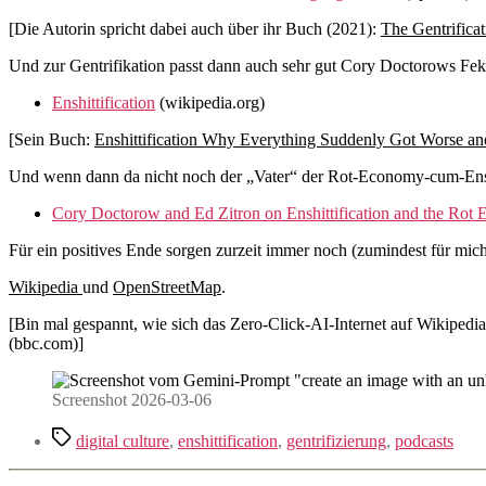
[Die Autorin spricht dabei auch über ihr Buch (2021):
The Gentrifica
Und zur Gentrifikation passt dann auch sehr gut Cory Doctorows Fekal
Enshittification
(wikipedia.org)
[Sein Buch:
Enshittification Why Everything Suddenly Got Worse an
Und wenn dann da nicht noch der „Vater“ der Rot-Economy-cum-Enshitt
Cory Doctorow and Ed Zitron on Enshittification and the Rot
Für ein positives Ende sorgen zurzeit immer noch (zumindest für mic
Wikipedia
und
OpenStreetMap
.
[Bin mal gespannt, wie sich das Zero-Click-AI-Internet auf Wikiped
(bbc.com)]
Screenshot 2026-03-06
Schlagwörter
digital culture
,
enshittification
,
gentrifizierung
,
podcasts