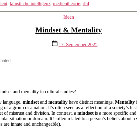
tent
,
künstliche intelligenz
,
medientheorie
,
rlhf
Kategorien
Ideen
Mindset & Mentality
Veröffentlichungsdatum
17. September 2025
imated
ndset and mentality in cultural studies?
ay language,
mindset
and
mentality
have distinct meanings.
Mentality
i
f a group or a nation. It’s often seen as a reflection of a society’s his
t of mistrust and division. In contrast, a
mindset
is a more specific and 
ar situation or domain. It’s often related to a person’s beliefs about a s
ies are innate and unchangeable).