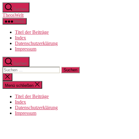
Zum
Suchen
Inhalt
TheosWelt
springen
Menü
Titel der Beiträge
Index
Datenschutzerklärung
Impressum
Suchen
Suchen
nach:
Suche
schließen
Menü schließen
Titel der Beiträge
Index
Datenschutzerklärung
Impressum