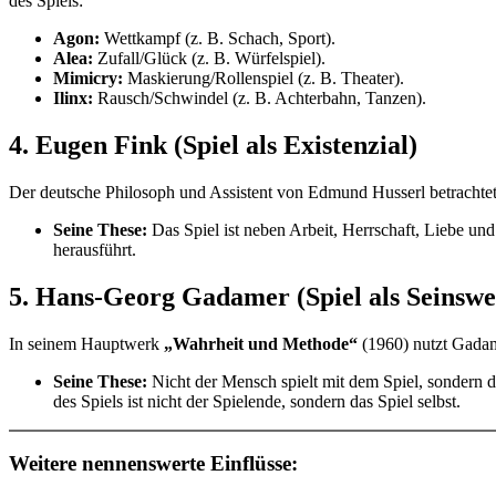
des Spiels:
Agon:
Wettkampf (z. B. Schach, Sport).
Alea:
Zufall/Glück (z. B. Würfelspiel).
Mimicry:
Maskierung/Rollenspiel (z. B. Theater).
Ilinx:
Rausch/Schwindel (z. B. Achterbahn, Tanzen).
4. Eugen Fink (Spiel als Existenzial)
Der deutsche Philosoph und Assistent von Edmund Husserl betrachtet
Seine These:
Das Spiel ist neben Arbeit, Herrschaft, Liebe un
herausführt.
5. Hans-Georg Gadamer (Spiel als Seinswe
In seinem Hauptwerk
„Wahrheit und Methode“
(1960) nutzt Gadame
Seine These:
Nicht der Mensch spielt mit dem Spiel, sondern das
des Spiels ist nicht der Spielende, sondern das Spiel selbst.
Weitere nennenswerte Einflüsse: