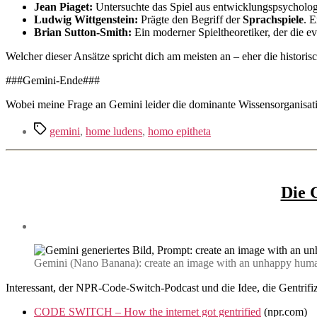
Jean Piaget:
Untersuchte das Spiel aus entwicklungspsycholog
Ludwig Wittgenstein:
Prägte den Begriff der
Sprachspiele
. 
Brian Sutton-Smith:
Ein moderner Spieltheoretiker, der die ev
Welcher dieser Ansätze spricht dich am meisten an – eher die histor
###Gemini-Ende###
Wobei meine Frage an Gemini leider die dominante Wissensorganisat
Schlagwörter
gemini
,
home ludens
,
homo epitheta
Die G
Gemini (Nano Banana): create an image with an unhappy human be
Interessant, der NPR-Code-Switch-Podcast und die Idee, die Gentrifi
CODE SWITCH – How the internet got gentrified
(npr.com)