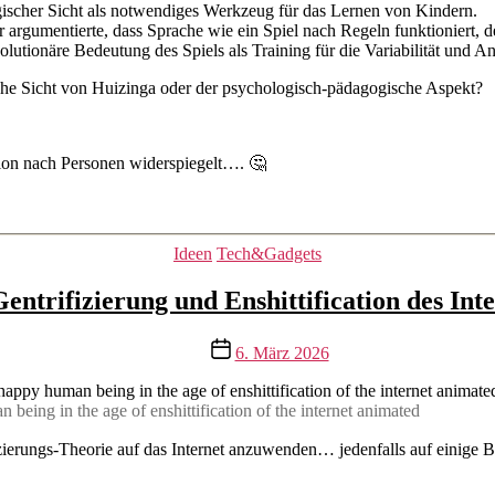
ischer Sicht als notwendiges Werkzeug für das Lernen von Kindern.
Er argumentierte, dass Sprache wie ein Spiel nach Regeln funktioniert, 
olutionäre Bedeutung des Spiels als Training für die Variabilität und A
ische Sicht von Huizinga oder der psychologisch-pädagogische Aspekt?
ion nach Personen widerspiegelt…. 🤔
Kategorien
Ideen
Tech&Gadgets
entrifizierung und Enshittification des Int
Veröffentlichungsdatum
6. März 2026
ing in the age of enshittification of the internet animated
zierungs-Theorie auf das Internet anzuwenden… jedenfalls auf einige B