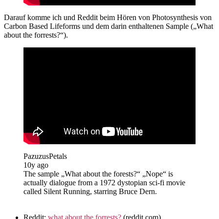
Darauf komme ich und Reddit beim Hören von Photosynthesis von
Carbon Based Lifeforms und dem darin enthaltenen Sample („What
about the forrests?“).
PazuzusPetals
10y ago
The sample „What about the forests?“ „Nope“ is
actually dialogue from a 1972 dystopian sci-fi movie
called Silent Running, starring Bruce Dern.
Reddit:
what about the forrests?
(reddit.com)