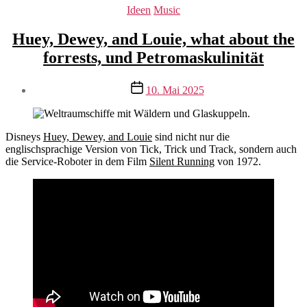
Kategorien
Ideen
Music
Huey, Dewey, and Louie, what about the
forrests, und Petromaskulinität
Veröffentlichungsdatum
10. Mai 2025
Disneys
Huey, Dewey, and Louie
sind nicht nur die
englischsprachige Version von Tick, Trick und Track, sondern auch
die Service-Roboter in dem Film
Silent Running
von 1972.