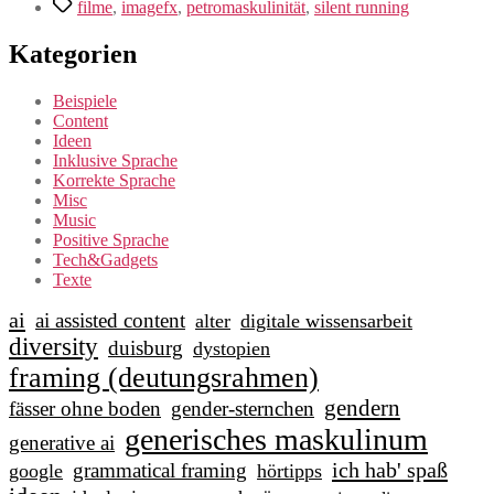
Schlagwörter
filme
,
imagefx
,
petromaskulinität
,
silent running
Kategorien
Beispiele
Content
Ideen
Inklusive Sprache
Korrekte Sprache
Misc
Music
Positive Sprache
Tech&Gadgets
Texte
ai
ai assisted content
alter
digitale wissensarbeit
diversity
duisburg
dystopien
framing (deutungsrahmen)
gendern
fässer ohne boden
gender-sternchen
generisches maskulinum
generative ai
ich hab' spaß
grammatical framing
google
hörtipps