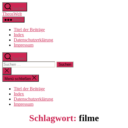
Zum
Suchen
Inhalt
TheosWelt
springen
Menü
Titel der Beiträge
Index
Datenschutzerklärung
Impressum
Suchen
Suchen
nach:
Suche
schließen
Menü schließen
Titel der Beiträge
Index
Datenschutzerklärung
Impressum
Schlagwort:
filme