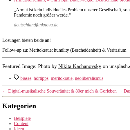
„Armut ist kein individuelles Problem unserer Gesellschaft, son
Pandemie noch größer werde.“
deutschlandfunknova.de
Lösungen bieten beide an!
Follow-up zu:
Meritokratie: humility (Bescheidenheit) & Veritasium
Featured Image: Photo by
Nikita Kachanovsky
on unsplash
Schlagwörter
biases
,
hörtipps
,
meritokratie
,
neoliberalismus
←
Digital-musikalische Souveränität & 80er mich & Gorleben
→
Das
Kategorien
Beispiele
Content
Ideen