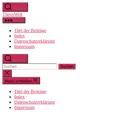
Zum
Suchen
Inhalt
TheosWelt
springen
Menü
Titel der Beiträge
Index
Datenschutzerklärung
Impressum
Suchen
Suchen
nach:
Suche
schließen
Menü schließen
Titel der Beiträge
Index
Datenschutzerklärung
Impressum