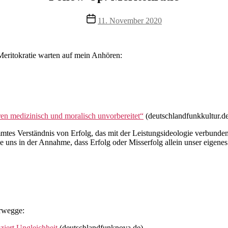
Veröffentlichungsdatum
11. November 2020
eritokratie warten auf mein Anhören:
n medizinisch und moralisch unvorbereitet“
(deutschlandfunkkultur.d
mtes Verständnis von Erfolg, das mit der Leistungsideologie verbunden i
e uns in der Annahme, dass Erfolg oder Misserfolg allein unser eigenes 
erwegge:
iert Ungleichheit
(deutschlandfunknova.de)