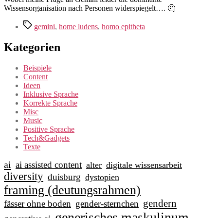
Wissensorganisation nach Personen widerspiegelt…. 🤔
Schlagwörter
gemini
,
home ludens
,
homo epitheta
Kategorien
Beispiele
Content
Ideen
Inklusive Sprache
Korrekte Sprache
Misc
Music
Positive Sprache
Tech&Gadgets
Texte
ai
ai assisted content
alter
digitale wissensarbeit
diversity
duisburg
dystopien
framing (deutungsrahmen)
gendern
fässer ohne boden
gender-sternchen
generisches maskulinum