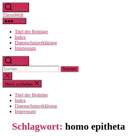
Zum
Suchen
Inhalt
TheosWelt
springen
Menü
Titel der Beiträge
Index
Datenschutzerklärung
Impressum
Suchen
Suchen
nach:
Suche
schließen
Menü schließen
Titel der Beiträge
Index
Datenschutzerklärung
Impressum
Schlagwort:
homo epitheta