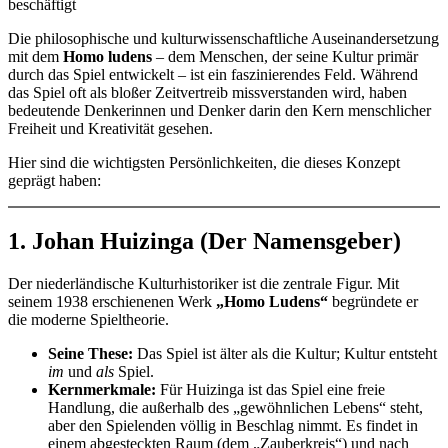
beschäftigt
Die philosophische und kulturwissenschaftliche Auseinandersetzung
mit dem
Homo ludens
– dem Menschen, der seine Kultur primär
durch das Spiel entwickelt – ist ein faszinierendes Feld. Während
das Spiel oft als bloßer Zeitvertreib missverstanden wird, haben
bedeutende Denkerinnen und Denker darin den Kern menschlicher
Freiheit und Kreativität gesehen.
Hier sind die wichtigsten Persönlichkeiten, die dieses Konzept
geprägt haben:
1. Johan Huizinga (Der Namensgeber)
Der niederländische Kulturhistoriker ist die zentrale Figur. Mit
seinem 1938 erschienenen Werk
„Homo Ludens“
begründete er
die moderne Spieltheorie.
Seine These:
Das Spiel ist älter als die Kultur; Kultur entsteht
im
und
als
Spiel.
Kernmerkmale:
Für Huizinga ist das Spiel eine freie
Handlung, die außerhalb des „gewöhnlichen Lebens“ steht,
aber den Spielenden völlig in Beschlag nimmt. Es findet in
einem abgesteckten Raum (dem „Zauberkreis“) und nach