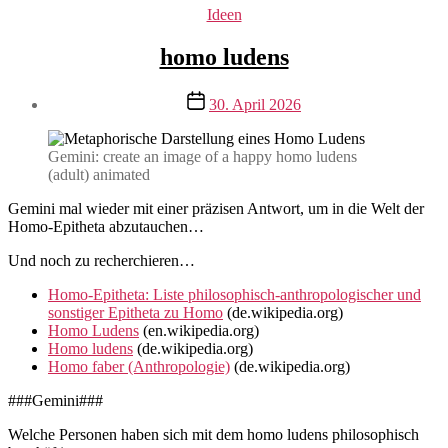
Kategorien
Ideen
homo ludens
Veröffentlichungsdatum
30. April 2026
Gemini: create an image of a happy homo ludens
(adult) animated
Gemini mal wieder mit einer präzisen Antwort, um in die Welt der
Homo-Epitheta abzutauchen…
Und noch zu recherchieren…
Homo-Epitheta: Liste philosophisch-anthropologischer und
sonstiger Epitheta zu Homo
(de.wikipedia.org)
Homo Ludens
(en.wikipedia.org)
Homo ludens
(de.wikipedia.org)
Homo faber (Anthropologie)
(de.wikipedia.org)
###Gemini###
Welche Personen haben sich mit dem homo ludens philosophisch