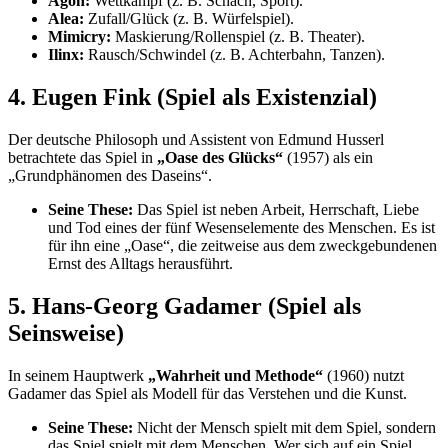
Agon:
Wettkampf (z. B. Schach, Sport).
Alea:
Zufall/Glück (z. B. Würfelspiel).
Mimicry:
Maskierung/Rollenspiel (z. B. Theater).
Ilinx:
Rausch/Schwindel (z. B. Achterbahn, Tanzen).
4. Eugen Fink (Spiel als Existenzial)
Der deutsche Philosoph und Assistent von Edmund Husserl
betrachtete das Spiel in
„Oase des Glücks“
(1957) als ein
„Grundphänomen des Daseins“.
Seine These:
Das Spiel ist neben Arbeit, Herrschaft, Liebe
und Tod eines der fünf Wesenselemente des Menschen. Es ist
für ihn eine „Oase“, die zeitweise aus dem zweckgebundenen
Ernst des Alltags herausführt.
5. Hans-Georg Gadamer (Spiel als
Seinsweise)
In seinem Hauptwerk
„Wahrheit und Methode“
(1960) nutzt
Gadamer das Spiel als Modell für das Verstehen und die Kunst.
Seine These:
Nicht der Mensch spielt mit dem Spiel, sondern
das Spiel spielt mit dem Menschen. Wer sich auf ein Spiel