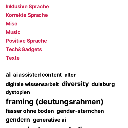
Inklusive Sprache
Korrekte Sprache
Misc
Music
Positive Sprache
Tech&Gadgets
Texte
ai
ai assisted content
alter
diversity
duisburg
digitale wissensarbeit
dystopien
framing (deutungsrahmen)
fässer ohne boden
gender-sternchen
gendern
generative ai