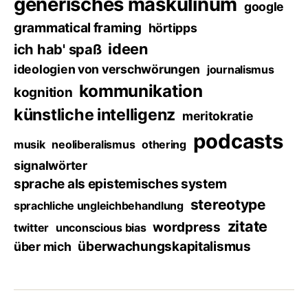
generisches maskulinum
google
grammatical framing
hörtipps
ideen
ich hab' spaß
ideologien von verschwörungen
journalismus
kommunikation
kognition
künstliche intelligenz
meritokratie
podcasts
musik
neoliberalismus
othering
signalwörter
sprache als epistemisches system
stereotype
sprachliche ungleichbehandlung
zitate
wordpress
twitter
unconscious bias
überwachungskapitalismus
über mich