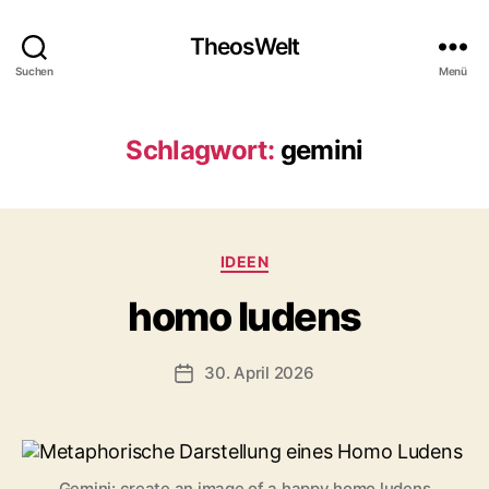
TheosWelt
Suchen
Menü
Schlagwort:
gemini
Kategorien
IDEEN
homo ludens
30. April 2026
Veröffentlichungsdatum
Gemini: create an image of a happy homo ludens