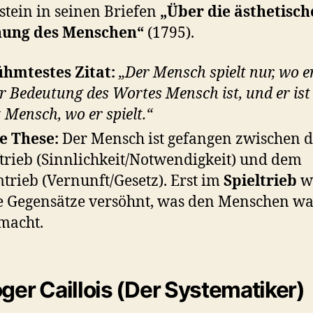
tein in seinen Briefen
„Über die ästhetisch
hung des Menschen“
(1795).
hmtestes Zitat:
„Der Mensch spielt nur, wo e
er Bedeutung des Wortes Mensch ist, und er ist
 Mensch, wo er spielt.“
e These:
Der Mensch ist gefangen zwischen 
ftrieb (Sinnlichkeit/Notwendigkeit) und dem
trieb (Vernunft/Gesetz). Erst im
Spieltrieb
w
e Gegensätze versöhnt, was den Menschen wa
 macht.
oger Caillois (Der Systematiker)