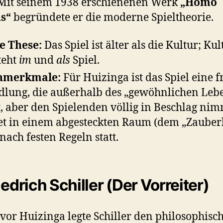
 Mit seinem 1938 erschienenen Werk
„Homo
s“
begründete er die moderne Spieltheorie.
e These:
Das Spiel ist älter als die Kultur; Kul
teht
im
und
als
Spiel.
nmerkmale:
Für Huizinga ist das Spiel eine f
lung, die außerhalb des „gewöhnlichen Leb
t, aber den Spielenden völlig in Beschlag nim
et in einem abgesteckten Raum (dem „Zauberk
nach festen Regeln statt.
iedrich Schiller (Der Vorreiter)
vor Huizinga legte Schiller den philosophisc