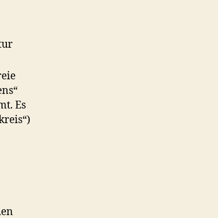
tur
reie
ens“
mt. Es
reis“)
hen