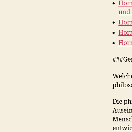
Homo
und 
Hom
Hom
Homo
###Ge
Welche
philos
Die ph
Ausei
Mensch
entwic