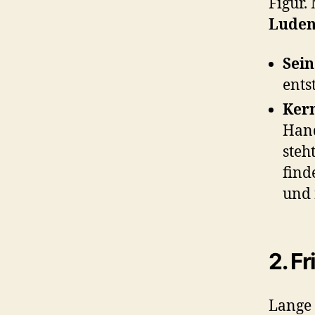
Figur.
Luden
Sein
ents
Ker
Hand
steh
find
und 
2. Fr
Lange 