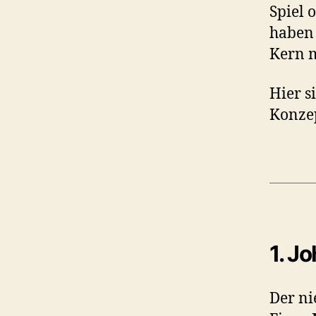
Spiel 
haben
Kern m
Hier s
Konzep
1. J
Der ni