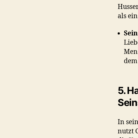
Husser
als ei
Sein
Lieb
Mens
dem 
5. H
Sein
In se
nutzt 