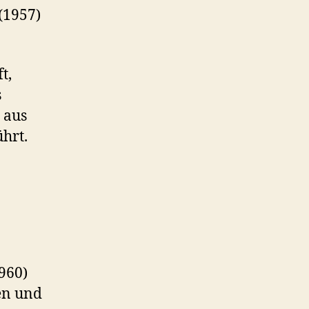
(1957)
t,
s
e aus
hrt.
960)
en und