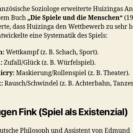
anzösische Soziologe erweiterte Huizingas An
inem Buch
„Die Spiele und die Menschen“
(19
ierte, dass Huizinga den Wettbewerb zu sehr b
twickelte eine Systematik des Spiels:
n:
Wettkampf (z. B. Schach, Sport).
:
Zufall/Glück (z. B. Würfelspiel).
icry:
Maskierung/Rollenspiel (z. B. Theater).
x:
Rausch/Schwindel (z. B. Achterbahn, Tanzen
ugen Fink (Spiel als Existenzial)
utsche Philosoph und Assistent von Edmund