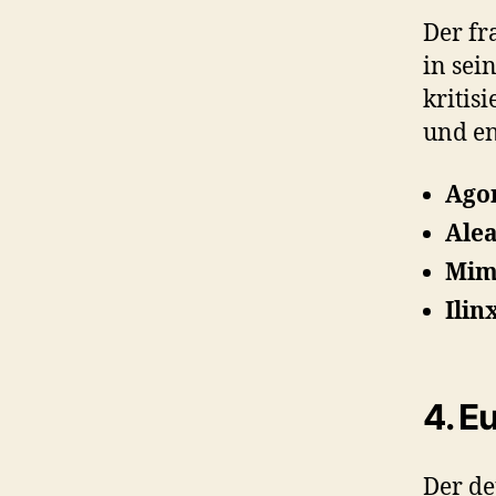
Der fr
in se
kritis
und en
Ago
Alea
Mim
Ilin
4. E
Der de