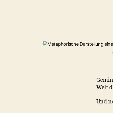
Gemini
Welt 
Und n