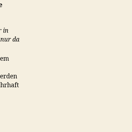
e
r in
 nur da
dem
erden
hrhaft