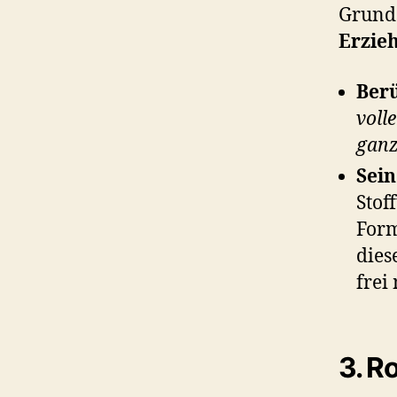
Grunds
Erzie
Berü
voll
ganz
Sein
Stof
Form
dies
frei
3. R