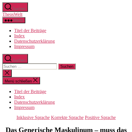
Zum
Suchen
Inhalt
TheosWelt
springen
Menü
Titel der Beiträge
Index
Datenschutzerklärung
Impressum
Suchen
Suchen
nach:
Suche
schließen
Menü schließen
Titel der Beiträge
Index
Datenschutzerklärung
Impressum
Kategorien
Inklusive Sprache
Korrekte Sprache
Positive Sprache
Das Generische Maskulinum – muss das