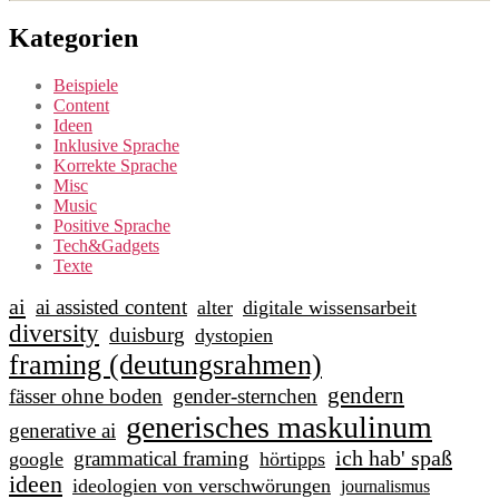
Kategorien
Beispiele
Content
Ideen
Inklusive Sprache
Korrekte Sprache
Misc
Music
Positive Sprache
Tech&Gadgets
Texte
ai
ai assisted content
alter
digitale wissensarbeit
diversity
duisburg
dystopien
framing (deutungsrahmen)
gendern
fässer ohne boden
gender-sternchen
generisches maskulinum
generative ai
ich hab' spaß
grammatical framing
google
hörtipps
ideen
ideologien von verschwörungen
journalismus