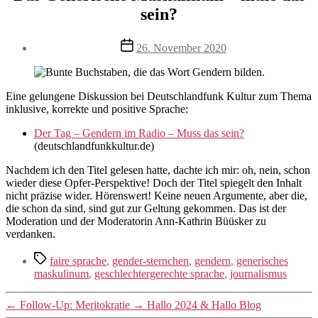
sein?
Veröffentlichungsdatum
26. November 2020
Eine gelungene Diskussion bei Deutschlandfunk Kultur zum Thema
inklusive, korrekte und positive Sprache:
Der Tag – Gendern im Radio – Muss das sein?
(deutschlandfunkkultur.de)
Nachdem ich den Titel gelesen hatte, dachte ich mir: oh, nein, schon
wieder diese Opfer-Perspektive! Doch der Titel spiegelt den Inhalt
nicht präzise wider. Hörenswert! Keine neuen Argumente, aber die,
die schon da sind, sind gut zur Geltung gekommen. Das ist der
Moderation und der Moderatorin Ann-Kathrin Büüsker zu
verdanken.
Schlagwörter
faire sprache
,
gender-sternchen
,
gendern
,
generisches
maskulinum
,
geschlechtergerechte sprache
,
journalismus
←
Follow-Up: Meritokratie
→
Hallo 2024 & Hallo Blog