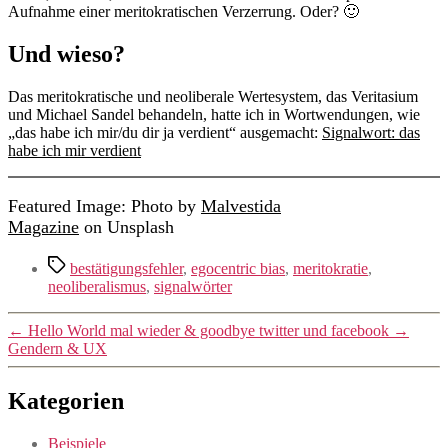
Aufnahme einer meritokratischen Verzerrung. Oder? 🙂
Und wieso?
Das meritokratische und neoliberale Wertesystem, das Veritasium
und Michael Sandel behandeln, hatte ich in Wortwendungen, wie
„das habe ich mir/du dir ja verdient“ ausgemacht:
Signalwort: das
habe ich mir verdient
Featured Image: Photo by
Malvestida
Magazine
on Unsplash
Schlagwörter
bestätigungsfehler
,
egocentric bias
,
meritokratie
,
neoliberalismus
,
signalwörter
←
Hello World mal wieder & goodbye twitter und facebook
→
Gendern & UX
Kategorien
Beispiele