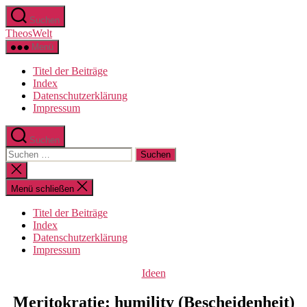
Zum
Suchen
Inhalt
TheosWelt
springen
Menü
Titel der Beiträge
Index
Datenschutzerklärung
Impressum
Suchen
Suchen
nach:
Suche
schließen
Menü schließen
Titel der Beiträge
Index
Datenschutzerklärung
Impressum
Kategorien
Ideen
Meritokratie: humility (Bescheidenheit)