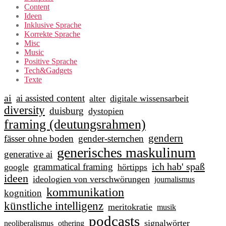
Content
Ideen
Inklusive Sprache
Korrekte Sprache
Misc
Music
Positive Sprache
Tech&Gadgets
Texte
ai
ai assisted content
alter
digitale wissensarbeit
diversity
duisburg
dystopien
framing (deutungsrahmen)
gendern
fässer ohne boden
gender-sternchen
generisches maskulinum
generative ai
ich hab' spaß
grammatical framing
google
hörtipps
ideen
ideologien von verschwörungen
journalismus
kommunikation
kognition
künstliche intelligenz
meritokratie
musik
podcasts
signalwörter
neoliberalismus
othering