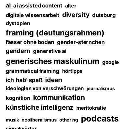
ai
ai assisted content
alter
diversity
duisburg
digitale wissensarbeit
dystopien
framing (deutungsrahmen)
fässer ohne boden
gender-sternchen
gendern
generative ai
generisches maskulinum
google
grammatical framing
hörtipps
ideen
ich hab' spaß
ideologien von verschwörungen
journalismus
kommunikation
kognition
künstliche intelligenz
meritokratie
podcasts
musik
neoliberalismus
othering
signalwörter