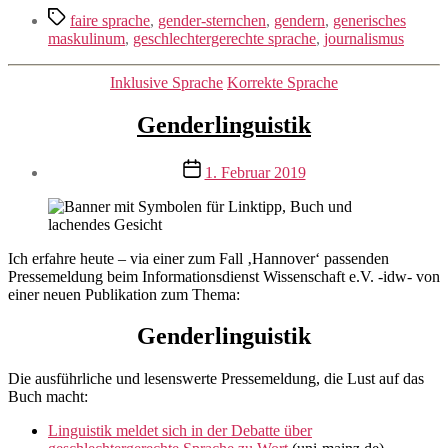
Schlagwörter
faire sprache
,
gender-sternchen
,
gendern
,
generisches
maskulinum
,
geschlechtergerechte sprache
,
journalismus
Kategorien
Inklusive Sprache
Korrekte Sprache
Genderlinguistik
Veröffentlichungsdatum
1. Februar 2019
Ich erfahre heute – via einer zum Fall ‚Hannover‘ passenden
Pressemeldung beim Informationsdienst Wissenschaft e.V. -idw- von
einer neuen Publikation zum Thema:
Genderlinguistik
Die ausführliche und lesenswerte Pressemeldung, die Lust auf das
Buch macht:
Linguistik meldet sich in der Debatte über