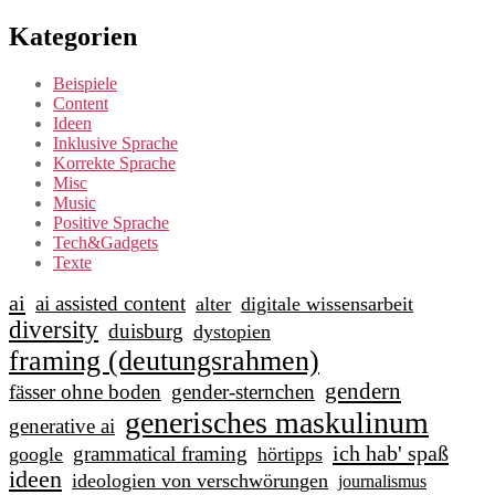
Kategorien
Beispiele
Content
Ideen
Inklusive Sprache
Korrekte Sprache
Misc
Music
Positive Sprache
Tech&Gadgets
Texte
ai
ai assisted content
alter
digitale wissensarbeit
diversity
duisburg
dystopien
framing (deutungsrahmen)
gendern
fässer ohne boden
gender-sternchen
generisches maskulinum
generative ai
ich hab' spaß
grammatical framing
google
hörtipps
ideen
ideologien von verschwörungen
journalismus