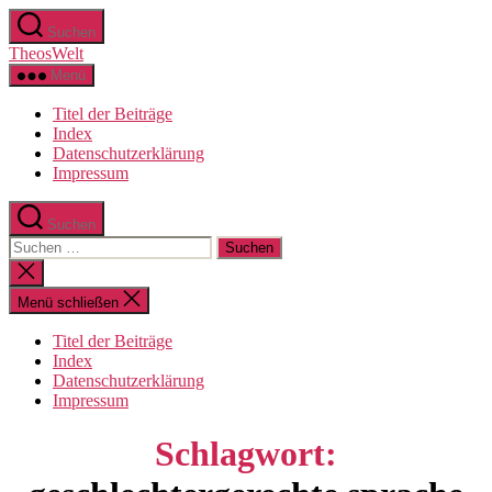
Zum
Suchen
Inhalt
TheosWelt
springen
Menü
Titel der Beiträge
Index
Datenschutzerklärung
Impressum
Suchen
Suchen
nach:
Suche
schließen
Menü schließen
Titel der Beiträge
Index
Datenschutzerklärung
Impressum
Schlagwort: