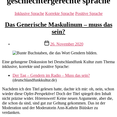
geschlechtergerechte sprache
Kategorien
Inklusive Sprache
Korrekte Sprache
Positive Sprache
Das Generische Maskulinum – muss das
sein?
Veröffentlichungsdatum
26. November 2020
Eine gelungene Diskussion bei Deutschlandfunk Kultur zum Thema
inklusive, korrekte und positive Sprache:
Der Tag – Gendern im Radio – Muss das sein?
(deutschlandfunkkultur.de)
Nachdem ich den Titel gelesen hatte, dachte ich mir: oh, nein, schon
wieder diese Opfer-Perspektive! Doch der Titel spiegelt den Inhalt
nicht präzise wider. Hörenswert! Keine neuen Argumente, aber die,
die schon da sind, sind gut zur Geltung gekommen. Das ist der
Moderation und der Moderatorin Ann-Kathrin Büüsker zu
verdanken.