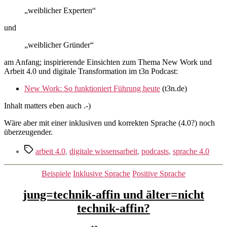
„weiblicher Experten“
und
„weiblicher Gründer“
am Anfang; inspirierende Einsichten zum Thema New Work und
Arbeit 4.0 und digitale Transformation im t3n Podcast:
New Work: So funktioniert Führung heute
(t3n.de)
Inhalt matters eben auch .-)
Wäre aber mit einer inklusiven und korrekten Sprache (4.0?) noch
überzeugender.
Schlagwörter
arbeit 4.0
,
digitale wissensarbeit
,
podcasts
,
sprache 4.0
Kategorien
Beispiele
Inklusive Sprache
Positive Sprache
jung=technik-affin und älter=nicht
technik-affin?