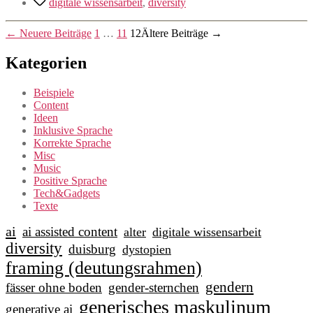
digitale wissensarbeit
,
diversity
Seitennummerierung
←
Neuere
Beiträge
1
…
11
12
Ältere
Beiträge
→
der
Kategorien
Beiträge
Beispiele
Content
Ideen
Inklusive Sprache
Korrekte Sprache
Misc
Music
Positive Sprache
Tech&Gadgets
Texte
ai
ai assisted content
alter
digitale wissensarbeit
diversity
duisburg
dystopien
framing (deutungsrahmen)
gendern
fässer ohne boden
gender-sternchen
generisches maskulinum
generative ai