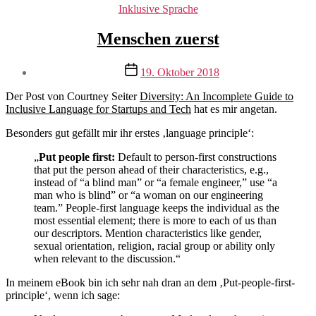
Kategorien
Inklusive Sprache
Menschen zuerst
Veröffentlichungsdatum
19. Oktober 2018
Der Post von Courtney Seiter
Diversity: An Incomplete Guide to
Inclusive Language for Startups and Tech
hat es mir angetan.
Besonders gut gefällt mir ihr erstes ‚language principle‘:
„
Put people first:
Default to person-first constructions
that put the person ahead of their characteristics, e.g.,
instead of “a blind man” or “a female engineer,” use “a
man who is blind” or “a woman on our engineering
team.” People-first language keeps the individual as the
most essential element; there is more to each of us than
our descriptors. Mention characteristics like gender,
sexual orientation, religion, racial group or ability only
when relevant to the discussion.“
In meinem eBook bin ich sehr nah dran an dem ‚Put-people-first-
principle‘, wenn ich sage: