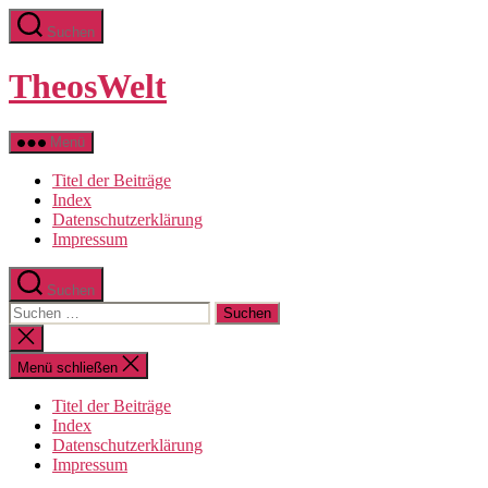
Zum
Suchen
Inhalt
springen
TheosWelt
Menü
Titel der Beiträge
Index
Datenschutzerklärung
Impressum
Suchen
Suchen
nach:
Suche
schließen
Menü schließen
Titel der Beiträge
Index
Datenschutzerklärung
Impressum