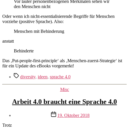
Vor lauter personenbezogenen Merkmalen sehen wir
den Menschen nicht
Oder wenn ich nicht-essentialisierende Begriffe für Menschen
vorziehe (positive Sprache). Also:
Menschen mit Behinderung
anstatt
Behinderte
Das ‚Put-people-first-principle‘ als ‚Menschen-zuerst-Strategie‘ ist
für ein Update des eBooks vorgemerkt!
Schlagwörter
diversity
,
ideen
,
sprache 4.0
Kategorien
Misc
Arbeit 4.0 braucht eine Sprache 4.0
Veröffentlichungsdatum
19. Oktober 2018
Trotz