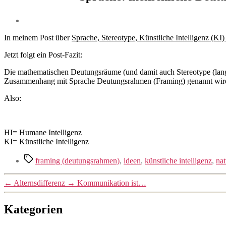
In meinem Post über
Sprache, Stereotype, Künstliche Intelligenz (K
Jetzt folgt ein Post-Fazit:
Die mathematischen Deutungsräume (und damit auch Stereotype (lang
Zusammenhang mit Sprache Deutungsrahmen (Framing) genannt wir
Also:
HI= Humane Intelligenz
KI= Künstliche Intelligenz
Schlagwörter
framing (deutungsrahmen)
,
ideen
,
künstliche intelligenz
,
nat
←
Alternsdifferenz
→
Kommunikation ist…
Kategorien