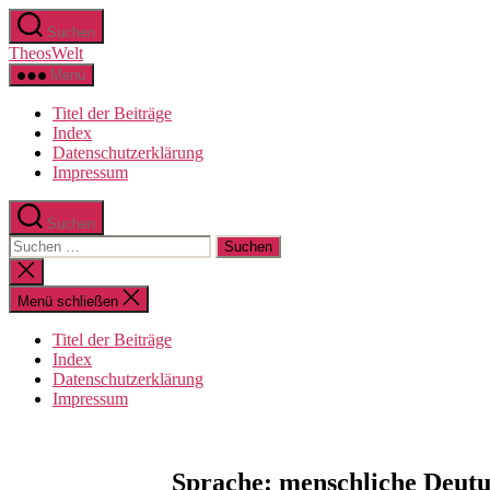
Zum
Suchen
Inhalt
TheosWelt
springen
Menü
Titel der Beiträge
Index
Datenschutzerklärung
Impressum
Suchen
Suchen
nach:
Suche
schließen
Menü schließen
Titel der Beiträge
Index
Datenschutzerklärung
Impressum
Sprache: menschliche Deut