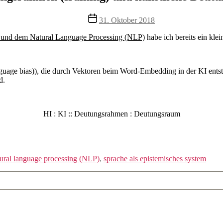
Veröffentlichungsdatum
31. Oktober 2018
I) und dem Natural Language Processing (NLP)
habe ich bereits ein klei
uage bias)), die durch Vektoren beim Word-Embedding in der KI entst
d.
HI : KI :: Deutungsrahmen : Deutungsraum
ural language processing (NLP)
,
sprache als epistemisches system