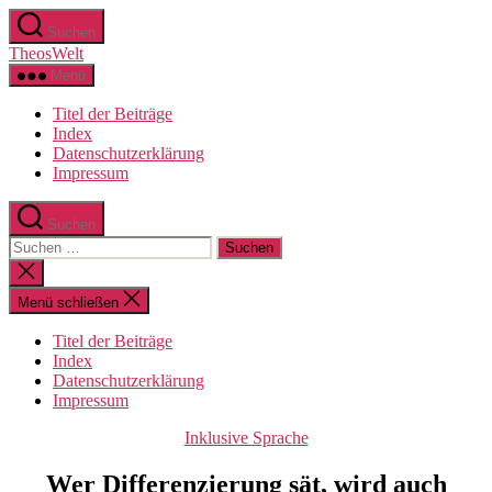
Zum
Suchen
Inhalt
TheosWelt
springen
Menü
Titel der Beiträge
Index
Datenschutzerklärung
Impressum
Suchen
Suchen
nach:
Suche
schließen
Menü schließen
Titel der Beiträge
Index
Datenschutzerklärung
Impressum
Kategorien
Inklusive Sprache
Wer Differenzierung sät, wird auch