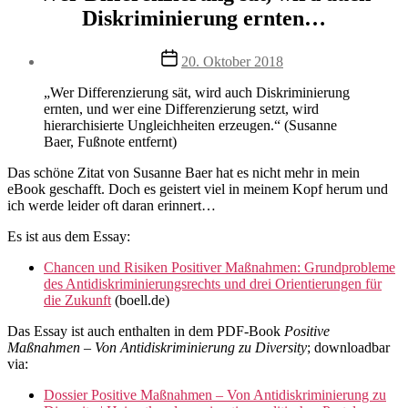
Diskriminierung ernten…
Veröffentlichungsdatum
20. Oktober 2018
„Wer Differenzierung sät, wird auch Diskriminierung
ernten, und wer eine Differenzierung setzt, wird
hierarchisierte Ungleichheiten erzeugen.“ (Susanne
Baer, Fußnote entfernt)
Das schöne Zitat von Susanne Baer hat es nicht mehr in mein
eBook geschafft. Doch es geistert viel in meinem Kopf herum und
ich werde leider oft daran erinnert…
Es ist aus dem Essay:
Chancen und Risiken Positiver Maßnahmen: Grundprobleme
des Antidiskriminierungsrechts und drei Orientierungen für
die Zukunft
(boell.de)
Das Essay ist auch enthalten in dem PDF-Book
Positive
Maßnahmen – Von Antidiskriminierung zu Diversity
; downloadbar
via:
Dossier Positive Maßnahmen – Von Antidiskriminierung zu