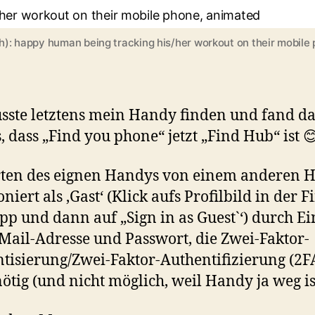
sh): happy human being tracking his/her workout on their mobile
sste letztens mein Handy finden und fand d
, dass „Find you phone“ jetzt „Find Hub“ ist 
rten des eignen Handys von einem anderen 
niert als ‚Gast‘ (Klick aufs Profilbild in der F
p und dann auf „Sign in as Guest`‘) durch E
Mail-Adresse und Passwort, die Zwei-Faktor-
tisierung/Zwei-Faktor-Authentifizierung (2FA
nötig (und nicht möglich, weil Handy ja weg is