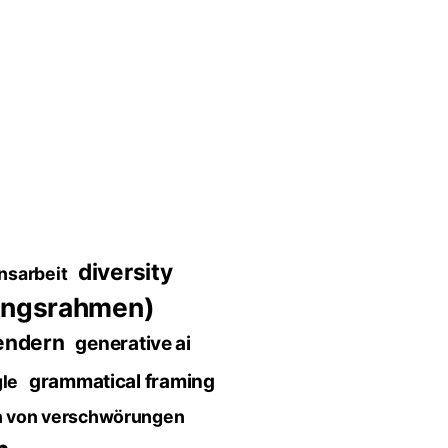
diversity
nsarbeit
ungsrahmen)
endern
generative ai
grammatical framing
le
n von verschwörungen