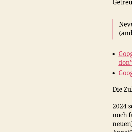
Getreu
Neve
(and
Goog
don’t
Goog
Die Zu
2024 s
noch f
neuen)