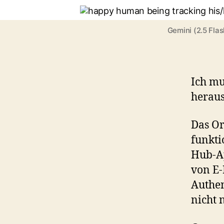
Gemini (2.5 Fla
Ich mu
heraus
Das O
funktio
Hub-Ap
von E-
Authen
nicht 