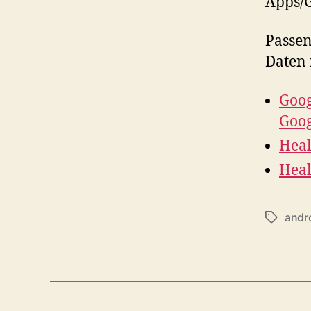
Apps/G
Passen
Daten 
Goog
Goog
Heal
Heal
andr
Schlagwö