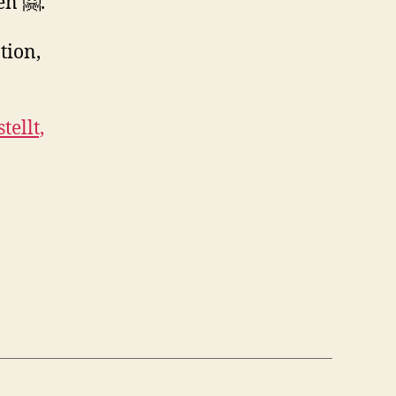
n 🤗.
tion,
ellt,