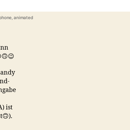
 phone, animated
ann
🙃😉
Handy
ind-
ingabe
) ist
t🙃).