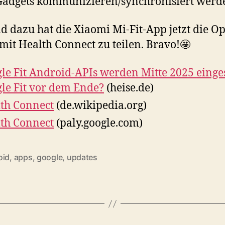
adgets kommunizieren/synchronisiert werde
d dazu hat die Xiaomi Mi-Fit-App jetzt die Op
mit Health Connect zu teilen. Bravo!🤩
le Fit Android-APIs werden Mitte 2025 eingest
le Fit vor dem Ende?
(heise.de)
th Connect
(de.wikipedia.org)
th Connect
(paly.google.com)
oid
,
apps
,
google
,
updates
rter