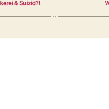
erei & Suizid?!
W