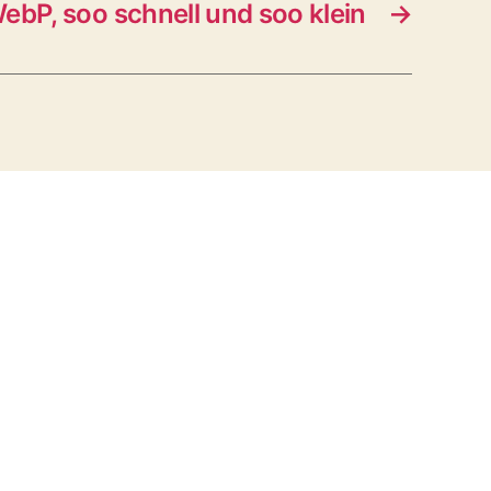
ebP, soo schnell und soo klein
→