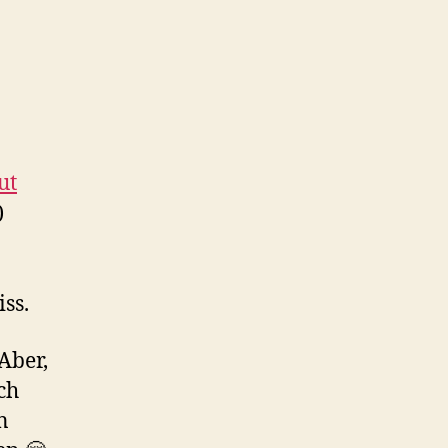
ut
)
ss.
Aber,
ch
n