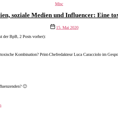
Kategorien
Misc
en, soziale Medien und Influencer: Eine t
Veröffentlichungsdatum
15. Mai 2020
t der BpB, 2 Posts vorher):
e toxische Kombination? Print-Chefredakteur Luca Caracciolo im Gesp
nfluenzenden? 🙂
n