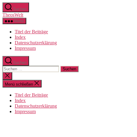
Zum
Suchen
Inhalt
TheosWelt
springen
Menü
Titel der Beiträge
Index
Datenschutzerklärung
Impressum
Suchen
Suchen
nach:
Suche
schließen
Menü schließen
Titel der Beiträge
Index
Datenschutzerklärung
Impressum