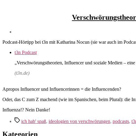
Verschwörungstheori
Podcast-Hörtipp bei t3n mit Katharina Nocun (sie war auch im Podcas
t3n Podcast
„Verschwörungstheorien, Influencer und soziale Medien – ein
(t3n.de)
Apropos Influencer und Influencerinnen = die Influencenden?
Oder, das C zum Z machend (wie im Spanischen, beim Plural): die I
Influenza!? Nein Danke!
Schlagwörter
ich hab' spaß
,
ideologien von verschwörungen
,
podcasts
,
t3
Kategorien