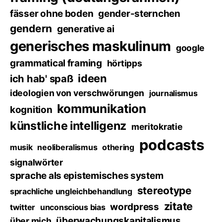
fässer ohne boden
gender-sternchen
gendern
generative ai
generisches maskulinum
google
grammatical framing
hörtipps
ideen
ich hab' spaß
ideologien von verschwörungen
journalismus
kommunikation
kognition
künstliche intelligenz
meritokratie
podcasts
musik
neoliberalismus
othering
signalwörter
sprache als epistemisches system
stereotype
sprachliche ungleichbehandlung
zitate
wordpress
twitter
unconscious bias
überwachungskapitalismus
über mich