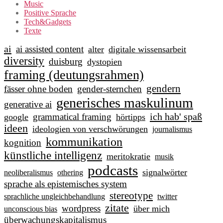
Music
Positive Sprache
Tech&Gadgets
Texte
ai
ai assisted content
alter
digitale wissensarbeit
diversity
duisburg
dystopien
framing (deutungsrahmen)
gendern
fässer ohne boden
gender-sternchen
generisches maskulinum
generative ai
ich hab' spaß
grammatical framing
google
hörtipps
ideen
ideologien von verschwörungen
journalismus
kommunikation
kognition
künstliche intelligenz
meritokratie
musik
podcasts
signalwörter
neoliberalismus
othering
sprache als epistemisches system
stereotype
sprachliche ungleichbehandlung
twitter
zitate
wordpress
über mich
unconscious bias
überwachungskapitalismus