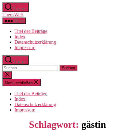
Zum
Suchen
Inhalt
TheosWelt
springen
Menü
Titel der Beiträge
Index
Datenschutzerklärung
Impressum
Suchen
Suchen
nach:
Suche
schließen
Menü schließen
Titel der Beiträge
Index
Datenschutzerklärung
Impressum
Schlagwort:
gästin