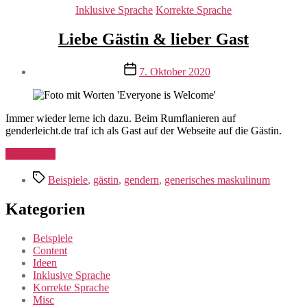
Kategorien
Inklusive Sprache
Korrekte Sprache
Liebe Gästin & lieber Gast
Veröffentlichungsdatum
7. Oktober 2020
Immer wieder lerne ich dazu. Beim Rumflanieren auf
genderleicht.de traf ich als Gast auf der Webseite auf die Gästin.
„Liebe
Weiterlesen
Gästin
Schlagwörter
&
Beispiele
,
gästin
,
gendern
,
generisches maskulinum
lieber
Gast“
Kategorien
Beispiele
Content
Ideen
Inklusive Sprache
Korrekte Sprache
Misc