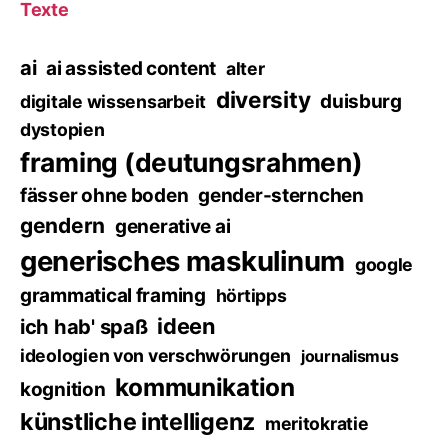
Texte
ai
ai assisted content
alter
diversity
duisburg
digitale wissensarbeit
dystopien
framing (deutungsrahmen)
fässer ohne boden
gender-sternchen
gendern
generative ai
generisches maskulinum
google
grammatical framing
hörtipps
ideen
ich hab' spaß
ideologien von verschwörungen
journalismus
kommunikation
kognition
künstliche intelligenz
meritokratie