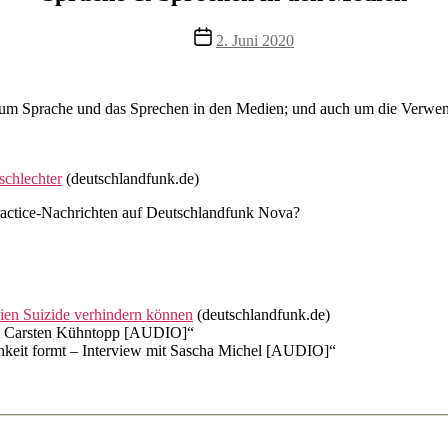
Veröffentlichungsdatum
2. Juni 2020
um Sprache und das Sprechen in den Medien; und auch um die Verwend
schlechter
(deutschlandfunk.de)
ractice-Nachrichten auf Deutschlandfunk Nova?
ien Suizide verhindern können
(deutschlandfunk.de)
mit Carsten Kühntopp [AUDIO]“
hkeit formt – Interview mit Sascha Michel [AUDIO]“