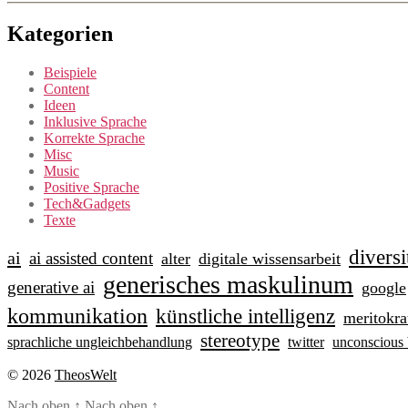
Kategorien
Beispiele
Content
Ideen
Inklusive Sprache
Korrekte Sprache
Misc
Music
Positive Sprache
Tech&Gadgets
Texte
diversi
ai
ai assisted content
alter
digitale wissensarbeit
generisches maskulinum
generative ai
google
kommunikation
künstliche intelligenz
meritokra
stereotype
sprachliche ungleichbehandlung
twitter
unconscious 
© 2026
TheosWelt
Nach oben
↑
Nach oben
↑