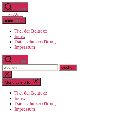
Zum
Suchen
Inhalt
TheosWelt
springen
Menü
Titel der Beiträge
Index
Datenschutzerklärung
Impressum
Suchen
Suchen
nach:
Suche
schließen
Menü schließen
Titel der Beiträge
Index
Datenschutzerklärung
Impressum