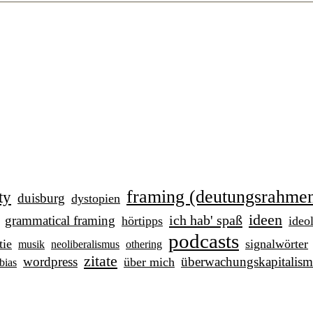
framing (deutungsrahme
ty
duisburg
dystopien
ideen
ich hab' spaß
grammatical framing
hörtipps
ideo
podcasts
tie
signalwörter
musik
neoliberalismus
othering
zitate
wordpress
überwachungskapitalism
über mich
bias