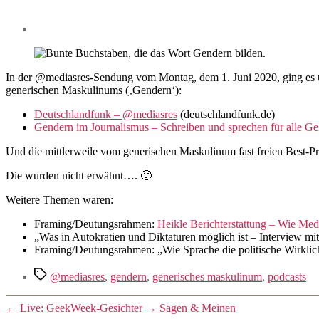
In der @mediasres-Sendung vom Montag, dem 1. Juni 2020, ging es 
generischen Maskulinums (‚Gendern‘):
Deutschlandfunk – @mediasres
(deutschlandfunk.de)
Gendern im Journalismus – Schreiben und sprechen für alle Ge
Und die mittlerweile vom generischen Maskulinum fast freien Best-P
Die wurden nicht erwähnt…. 🙂
Weitere Themen waren:
Framing/Deutungsrahmen:
Heikle Berichterstattung – Wie Med
„Was in Autokratien und Diktaturen möglich ist – Interview 
Framing/Deutungsrahmen: „Wie Sprache die politische Wirklic
Schlagwörter
@mediasres
,
gendern
,
generisches maskulinum
,
podcasts
←
Live: GeekWeek-Gesichter
→
Sagen & Meinen