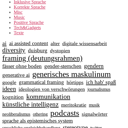
Inklusive Sprache
Korrekte Sprache
Misc
Music
Positive Sprache
Tech&Gadgets
Texte
ai
ai assisted content
alter
digitale wissensarbeit
diversity
duisburg
dystopien
framing (deutungsrahmen)
gendern
fässer ohne boden
gender-sternchen
generisches maskulinum
generative ai
ich hab' spaß
grammatical framing
google
hörtipps
ideen
ideologien von verschwörungen
journalismus
kommunikation
kognition
künstliche intelligenz
meritokratie
musik
podcasts
signalwörter
neoliberalismus
othering
sprache als epistemisches system
stereotype
sprachliche ungleichbehandlung
twitter