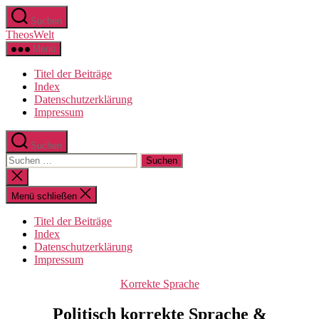
Zum
Suchen
Inhalt
TheosWelt
springen
Menü
Titel der Beiträge
Index
Datenschutzerklärung
Impressum
Suchen
Suchen
nach:
Suche
schließen
Menü schließen
Titel der Beiträge
Index
Datenschutzerklärung
Impressum
Kategorien
Korrekte Sprache
Politisch korrekte Sprache &