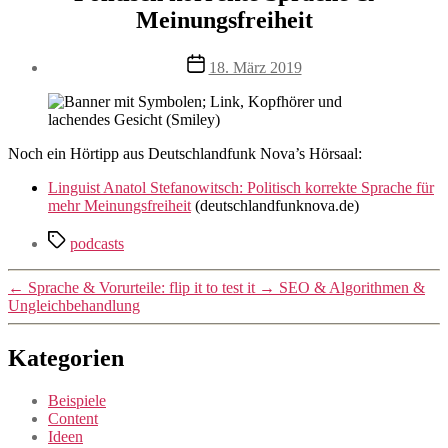
Meinungsfreiheit
Veröffentlichungsdatum
18. März 2019
Noch ein Hörtipp aus Deutschlandfunk Nova’s Hörsaal:
Linguist Anatol Stefanowitsch: Politisch korrekte Sprache für
mehr Meinungsfreiheit
(deutschlandfunknova.de)
Schlagwörter
podcasts
←
Sprache & Vorurteile: flip it to test it
→
SEO & Algorithmen &
Ungleichbehandlung
Kategorien
Beispiele
Content
Ideen