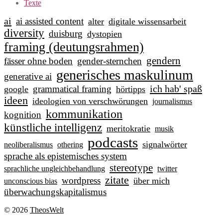
Texte
ai
ai assisted content
alter
digitale wissensarbeit
diversity
duisburg
dystopien
framing (deutungsrahmen)
gendern
fässer ohne boden
gender-sternchen
generisches maskulinum
generative ai
ich hab' spaß
grammatical framing
google
hörtipps
ideen
ideologien von verschwörungen
journalismus
kommunikation
kognition
künstliche intelligenz
meritokratie
musik
podcasts
signalwörter
neoliberalismus
othering
sprache als epistemisches system
stereotype
sprachliche ungleichbehandlung
twitter
zitate
wordpress
über mich
unconscious bias
überwachungskapitalismus
© 2026
TheosWelt