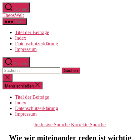
Zum
Suchen
Inhalt
TheosWelt
springen
Menü
Titel der Beiträge
Index
Datenschutzerklärung
Impressum
Suchen
Suchen
nach:
Suche
schließen
Menü schließen
Titel der Beiträge
Index
Datenschutzerklärung
Impressum
Kategorien
Inklusive Sprache
Korrekte Sprache
Wie wir miteinander reden ist wichtig