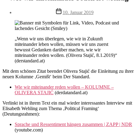
Veröffentlichungsdatum
10. Januar 2019
„Wenn wir uns überlegen, wie wir in Zukunft
miteinander leben wollen, müssen wir uns zuerst
bewusst Gedanken darüber machen, wie wir
miteinander reden wollen. (Olivera Stajić, 8.1.2019)“
(derstandard.at)
Mit dem schönen Zitat beendet Olivera Stajić die Einleitung zu ihrer
neuen Kolumne ‚Gemišt‘ beim Der Standard.
Wie wir miteinander reden wollen – KOLUMNE –
OLIVERA STAJIĆ
(derdatandard.at)
Verlinkt ist in ihrem Text ein mal wieder interessantes Interview mit
Elisabeth Wehling zum Thema ‚Political Framing‘
(Deutungsrahmen):
Sprache und Ressentiment hängen zusammen | ZAPP | NDR
(youtube.com)