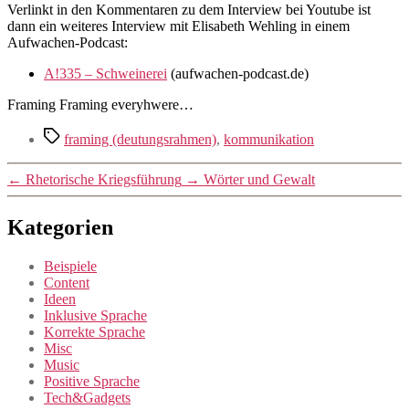
Verlinkt in den Kommentaren zu dem Interview bei Youtube ist
dann ein weiteres Interview mit Elisabeth Wehling in einem
Aufwachen-Podcast:
A!335 – Schweinerei
(aufwachen-podcast.de)
Framing Framing everyhwere…
Schlagwörter
framing (deutungsrahmen)
,
kommunikation
←
Rhetorische Kriegsführung
→
Wörter und Gewalt
Kategorien
Beispiele
Content
Ideen
Inklusive Sprache
Korrekte Sprache
Misc
Music
Positive Sprache
Tech&Gadgets