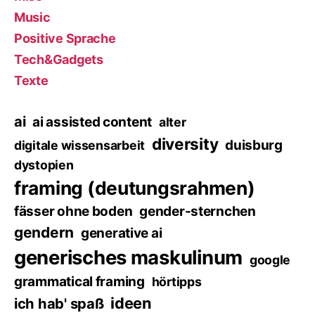
Music
Positive Sprache
Tech&Gadgets
Texte
ai
ai assisted content
alter
diversity
duisburg
digitale wissensarbeit
dystopien
framing (deutungsrahmen)
fässer ohne boden
gender-sternchen
gendern
generative ai
generisches maskulinum
google
grammatical framing
hörtipps
ideen
ich hab' spaß