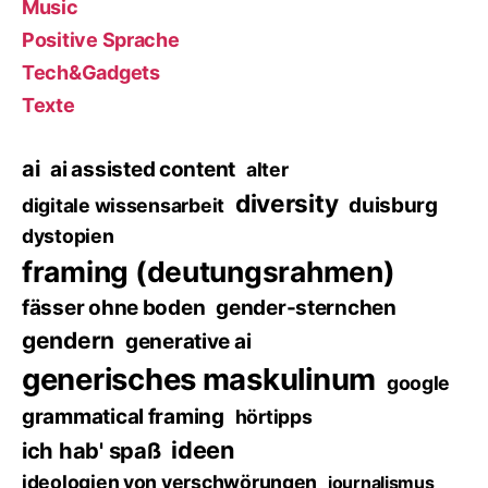
Music
Positive Sprache
Tech&Gadgets
Texte
ai
ai assisted content
alter
diversity
duisburg
digitale wissensarbeit
dystopien
framing (deutungsrahmen)
fässer ohne boden
gender-sternchen
gendern
generative ai
generisches maskulinum
google
grammatical framing
hörtipps
ideen
ich hab' spaß
ideologien von verschwörungen
journalismus