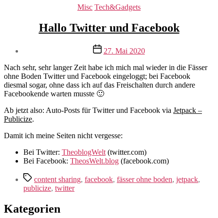
Kategorien
Misc
Tech&Gadgets
Hallo Twitter und Facebook
Veröffentlichungsdatum
27. Mai 2020
Nach sehr, sehr langer Zeit habe ich mich mal wieder in die Fässer
ohne Boden Twitter und Facebook eingeloggt; bei Facebook
diesmal sogar, ohne dass ich auf das Freischalten durch andere
Facebookende warten musste 🙂
Ab jetzt also: Auto-Posts für Twitter und Facebook via
Jetpack –
Publicize
.
Damit ich meine Seiten nicht vergesse:
Bei Twitter:
TheoblogWelt
(twitter.com)
Bei Facebook:
TheosWelt.blog
(facebook.com)
Schlagwörter
content sharing
,
facebook
,
fässer ohne boden
,
jetpack
,
publicize
,
twitter
Kategorien