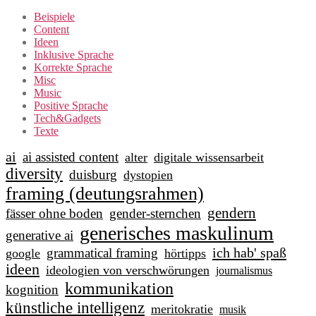
Beispiele
Content
Ideen
Inklusive Sprache
Korrekte Sprache
Misc
Music
Positive Sprache
Tech&Gadgets
Texte
ai
ai assisted content
alter
digitale wissensarbeit
diversity
duisburg
dystopien
framing (deutungsrahmen)
gendern
fässer ohne boden
gender-sternchen
generisches maskulinum
generative ai
ich hab' spaß
grammatical framing
google
hörtipps
ideen
ideologien von verschwörungen
journalismus
kommunikation
kognition
künstliche intelligenz
meritokratie
musik