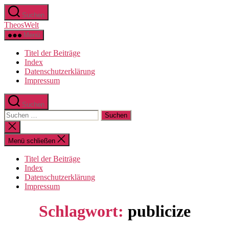
Zum
Suchen
Inhalt
TheosWelt
springen
Menü
Titel der Beiträge
Index
Datenschutzerklärung
Impressum
Suchen
Suchen
nach:
Suche
schließen
Menü schließen
Titel der Beiträge
Index
Datenschutzerklärung
Impressum
Schlagwort:
publicize