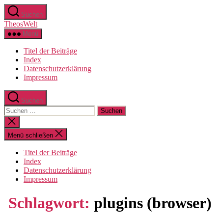
Zum
Suchen
Inhalt
TheosWelt
springen
Menü
Titel der Beiträge
Index
Datenschutzerklärung
Impressum
Suchen
Suchen
nach:
Suche
schließen
Menü schließen
Titel der Beiträge
Index
Datenschutzerklärung
Impressum
Schlagwort:
plugins (browser)