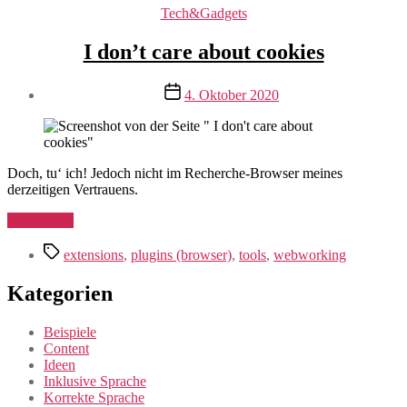
Kategorien
Tech&Gadgets
I don’t care about cookies
Veröffentlichungsdatum
4. Oktober 2020
Doch, tu‘ ich! Jedoch nicht im Recherche-Browser meines
derzeitigen Vertrauens.
„I
Weiterlesen
don’t
Schlagwörter
care
extensions
,
plugins (browser)
,
tools
,
webworking
about
cookies“
Kategorien
Beispiele
Content
Ideen
Inklusive Sprache
Korrekte Sprache