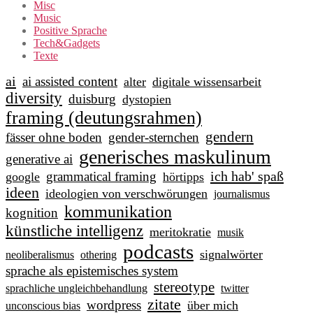
Misc
Music
Positive Sprache
Tech&Gadgets
Texte
ai
ai assisted content
alter
digitale wissensarbeit
diversity
duisburg
dystopien
framing (deutungsrahmen)
gendern
fässer ohne boden
gender-sternchen
generisches maskulinum
generative ai
ich hab' spaß
grammatical framing
google
hörtipps
ideen
ideologien von verschwörungen
journalismus
kommunikation
kognition
künstliche intelligenz
meritokratie
musik
podcasts
signalwörter
neoliberalismus
othering
sprache als epistemisches system
stereotype
sprachliche ungleichbehandlung
twitter
zitate
wordpress
über mich
unconscious bias