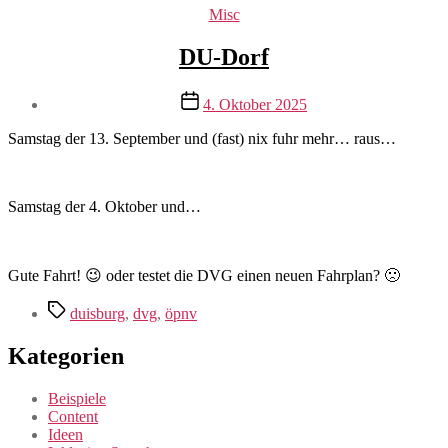
Kategorien
Misc
DU-Dorf
Veröffentlichungsdatum
4. Oktober 2025
Samstag der 13. September und (fast) nix fuhr mehr… raus…
Samstag der 4. Oktober und…
Gute Fahrt! 😉 oder testet die DVG einen neuen Fahrplan? 🙁
Schlagwörter
duisburg
,
dvg
,
öpnv
Kategorien
Beispiele
Content
Ideen