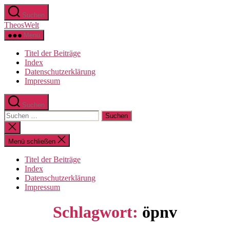
Zum
Suchen
Inhalt
TheosWelt
springen
Menü
Titel der Beiträge
Index
Datenschutzerklärung
Impressum
Suchen
Suchen
nach:
Suche
schließen
Menü schließen
Titel der Beiträge
Index
Datenschutzerklärung
Impressum
Schlagwort:
öpnv