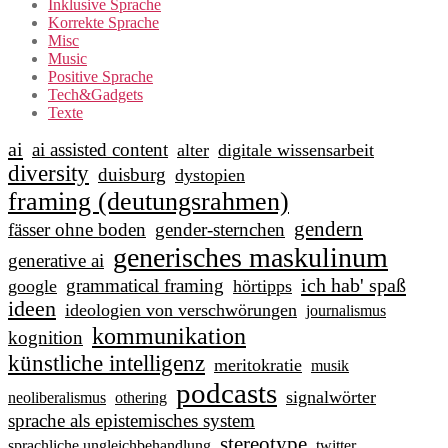
Inklusive Sprache
Korrekte Sprache
Misc
Music
Positive Sprache
Tech&Gadgets
Texte
ai
ai assisted content
alter
digitale wissensarbeit
diversity
duisburg
dystopien
framing (deutungsrahmen)
gendern
fässer ohne boden
gender-sternchen
generisches maskulinum
generative ai
ich hab' spaß
grammatical framing
google
hörtipps
ideen
ideologien von verschwörungen
journalismus
kommunikation
kognition
künstliche intelligenz
meritokratie
musik
podcasts
signalwörter
neoliberalismus
othering
sprache als epistemisches system
stereotype
sprachliche ungleichbehandlung
twitter