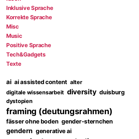
Inklusive Sprache
Korrekte Sprache
Misc
Music
Positive Sprache
Tech&Gadgets
Texte
ai
ai assisted content
alter
diversity
duisburg
digitale wissensarbeit
dystopien
framing (deutungsrahmen)
fässer ohne boden
gender-sternchen
gendern
generative ai