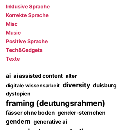
Inklusive Sprache
Korrekte Sprache
Misc
Music
Positive Sprache
Tech&Gadgets
Texte
ai
ai assisted content
alter
diversity
duisburg
digitale wissensarbeit
dystopien
framing (deutungsrahmen)
fässer ohne boden
gender-sternchen
gendern
generative ai