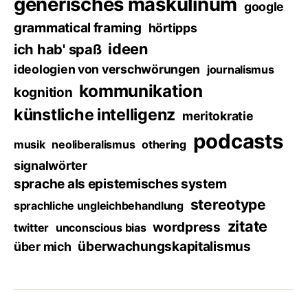
generisches maskulinum
google
grammatical framing
hörtipps
ideen
ich hab' spaß
ideologien von verschwörungen
journalismus
kommunikation
kognition
künstliche intelligenz
meritokratie
podcasts
musik
neoliberalismus
othering
signalwörter
sprache als epistemisches system
stereotype
sprachliche ungleichbehandlung
zitate
wordpress
twitter
unconscious bias
überwachungskapitalismus
über mich