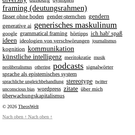
dystopien
framing (deutungsrahmen)
gendern
fässer ohne boden
gender-sternchen
generisches maskulinum
generative ai
ich hab' spaß
grammatical framing
google
hörtipps
ideen
ideologien von verschwörungen
journalismus
kommunikation
kognition
künstliche intelligenz
meritokratie
musik
podcasts
signalwörter
neoliberalismus
othering
sprache als epistemisches system
stereotype
sprachliche ungleichbehandlung
twitter
zitate
wordpress
über mich
unconscious bias
überwachungskapitalismus
© 2026
TheosWelt
Nach oben
↑
Nach oben
↑