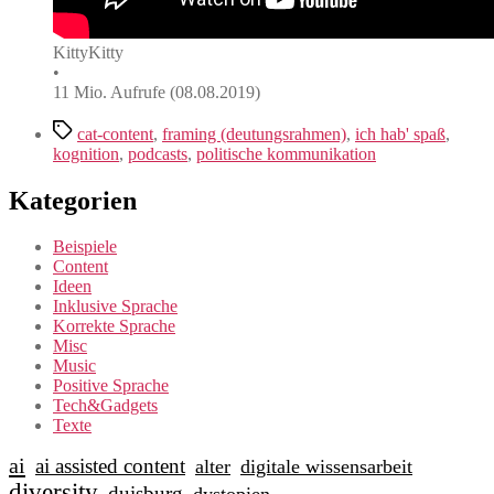
KittyKitty
•
11 Mio. Aufrufe (08.08.2019)
Schlagwörter
cat-content
,
framing (deutungsrahmen)
,
ich hab' spaß
,
kognition
,
podcasts
,
politische kommunikation
Kategorien
Beispiele
Content
Ideen
Inklusive Sprache
Korrekte Sprache
Misc
Music
Positive Sprache
Tech&Gadgets
Texte
ai
ai assisted content
alter
digitale wissensarbeit
diversity
duisburg