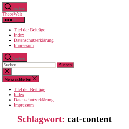
Zum
Suchen
Inhalt
TheosWelt
springen
Menü
Titel der Beiträge
Index
Datenschutzerklärung
Impressum
Suchen
Suchen
nach:
Suche
schließen
Menü schließen
Titel der Beiträge
Index
Datenschutzerklärung
Impressum
Schlagwort:
cat-content