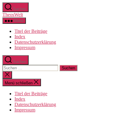
Zum
Suchen
Inhalt
TheosWelt
springen
Menü
Titel der Beiträge
Index
Datenschutzerklärung
Impressum
Suchen
Suchen
nach:
Suche
schließen
Menü schließen
Titel der Beiträge
Index
Datenschutzerklärung
Impressum