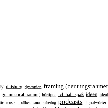
framing (deutungsrahme
ty
duisburg
dystopien
ideen
ich hab' spaß
grammatical framing
hörtipps
ideo
podcasts
tie
signalwörter
musik
neoliberalismus
othering