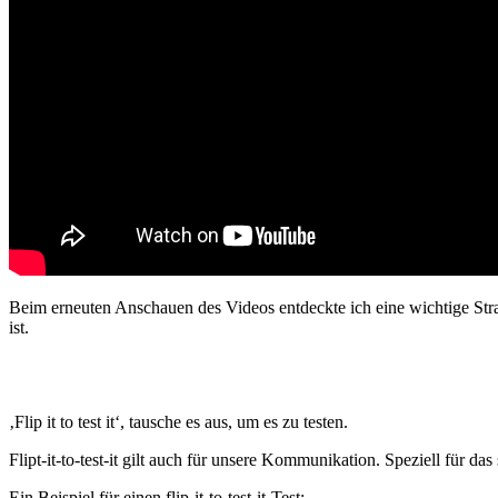
Beim erneuten Anschauen des Videos entdeckte ich eine wichtige Stra
ist.
‚Flip it to test it‘, tausche es aus, um es zu testen.
Flipt-it-to-test-it gilt auch für unsere Kommunikation. Speziell für 
Ein Beispiel für einen flip-it-to-test-it-Test: