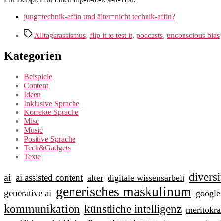
jung=technik-affin und älter=nicht technik-affin?
Schlagwörter
Alltagsrassismus
,
flip it to test it
,
podcasts
,
unconscious bias
Kategorien
Beispiele
Content
Ideen
Inklusive Sprache
Korrekte Sprache
Misc
Music
Positive Sprache
Tech&Gadgets
Texte
diversi
ai
ai assisted content
alter
digitale wissensarbeit
generisches maskulinum
generative ai
google
kommunikation
künstliche intelligenz
meritokra