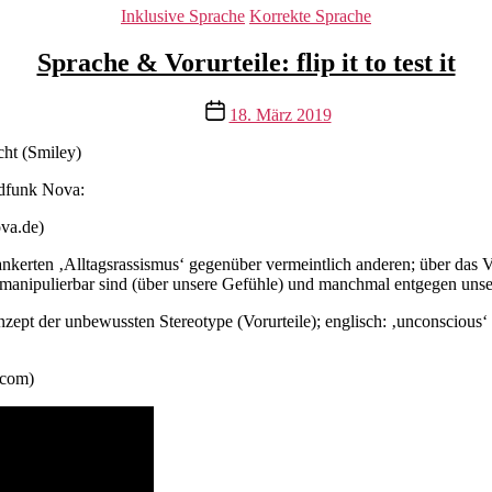
Kategorien
Inklusive Sprache
Korrekte Sprache
Sprache & Vorurteile: flip it to test it
Veröffentlichungsdatum
18. März 2019
ndfunk Nova:
va.de)
nkerten ‚Alltagsrassismus‘ gegenüber vermeintlich anderen; über das 
manipulierbar sind (über unsere Gefühle) und manchmal entgegen unse
zept der unbewussten Stereotype (Vorurteile); englisch: ‚unconscious‘ 
.com)